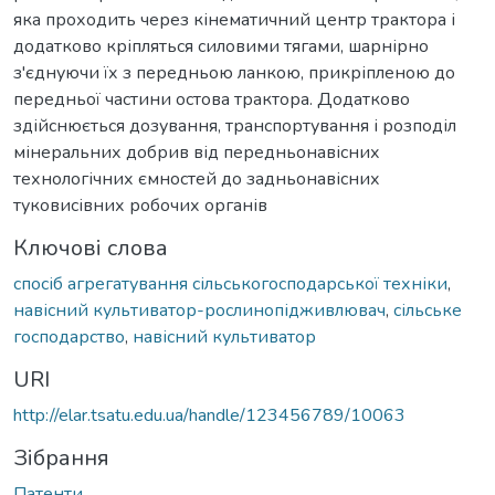
яка проходить через кінематичний центр трактора і
додатково кріпляться силовими тягами, шарнірно
з'єднуючи їх з передньою ланкою, прикріпленою до
передньої частини остова трактора. Додатково
здійснюється дозування, транспортування і розподіл
мінеральних добрив від передньонавісних
технологічних ємностей до задньонавісних
туковисівних робочих органів
Ключові слова
спосіб агрегатування сільськогосподарської техніки
,
навісний культиватор-рослинопідживлювач
,
сільське
господарство
,
навісний культиватор
URI
http://elar.tsatu.edu.ua/handle/123456789/10063
Зібрання
Патенти