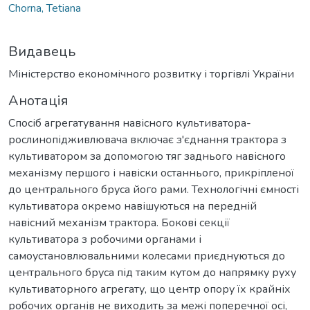
Chorna, Tetiana
Видавець
Міністерство економічного розвитку і торгівлі України
Анотація
Спосіб агрегатування навісного культиватора-
рослинопідживлювача включає з'єднання трактора з
культиватором за допомогою тяг заднього навісного
механізму першого і навіски останнього, прикріпленої
до центрального бруса його рами. Технологічні ємності
культиватора окремо навішуються на передній
навісний механізм трактора. Бокові секції
культиватора з робочими органами і
самоустановлювальними колесами приєднуються до
центрального бруса під таким кутом до напрямку руху
культиваторного агрегату, що центр опору їх крайніх
робочих органів не виходить за межі поперечної осі,