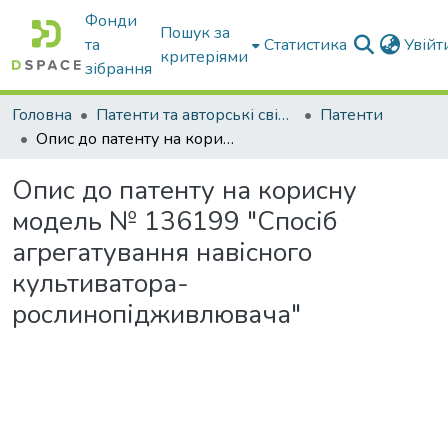
Фонди
Пошук за
та
Статистика
Увій
критеріями
зібрання
Головна
Патенти та авторські свідоцтва
Патенти
Опис до патенту на корисну модель № 136199 "Спосіб агрегатування навісного культиватора-рослинопідживлювача"
Опис до патенту на корисну
модель № 136199 "Спосіб
агрегатування навісного
культиватора-
рослинопідживлювача"