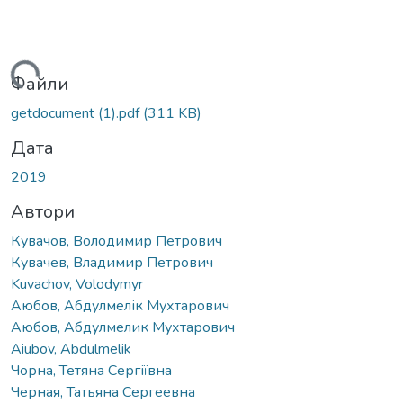
житься...
Файли
getdocument (1).pdf
(311 KB)
Дата
2019
Автори
Кувачов, Володимир Петрович
Кувачев, Владимир Петрович
Kuvachov, Volodymyr
Аюбов, Абдулмелік Мухтарович
Аюбов, Абдулмелик Мухтарович
Aiubov, Abdulmelik
Чорна, Тетяна Сергіївна
Черная, Татьяна Сергеевна