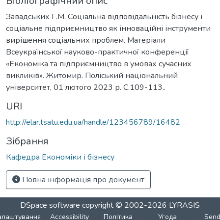
Бібліографічний опис
Завадських Г.М. Соціальна відповідальність бізнесу і
соціальне підприємництво як інноваційні інструменти
вирішення соціальних проблем. Матеріали
Всеукраїнської науково-практичної конференції
«Економіка та підприємництво в умовах сучасних
викликів». Житомир. Поліський національний
університет, 01 лютого 2023 р. С.109-113..
URI
http://elar.tsatu.edu.ua/handle/123456789/16482
Зібрання
Кафедра Економіки і бізнесу
Повна інформація про документ
DSpace software
copyright © 2002-2026
LYRASIS
алаштування
Accessibility
Політика
Угода
Sen