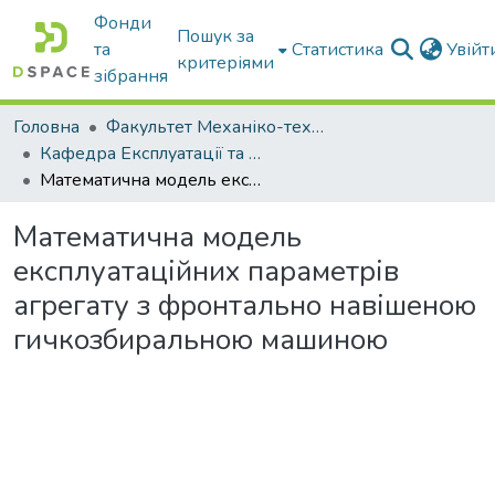
Фонди
Пошук за
та
Статистика
Увій
критеріями
зібрання
Головна
Факультет Механіко-технологічний
Кафедра Експлуатації та технічного сервісу машин
Математична модель експлуатаційних параметрів агрегату з фронтально навішеною гичкозбиральною машиною
Математична модель
експлуатаційних параметрів
агрегату з фронтально навішеною
гичкозбиральною машиною