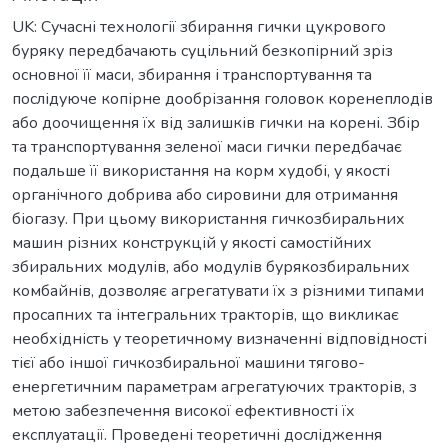
UK: Сучасні технології збирання гички цукрового
буряку передбачають суцільний безкопірний зріз
основної її маси, збирання і транспортування та
послідуюче копірне дообрізання головок коренеплодів
або доочищення їх від залишків гички на корені. Збір
та транспортування зеленої маси гички передбачає
подальше її використання на корм худобі, у якості
органічного добрива або сировини для отримання
біогазу. При цьому використання гичкозбиральних
машин різних конструкцій у якості самостійних
збиральних модулів, або модулів бурякозбиральних
комбайнів, дозволяє агрегатувати їх з різними типами
просапних та інтегральних тракторів, що викликає
необхідність у теоретичному визначенні відповідності
тієї або іншої гичкозбиральної машини тягово-
енергетичним параметрам агрегатуючих тракторів, з
метою забезпечення високої ефективності їх
експлуатації. Проведені теоретичні дослідження