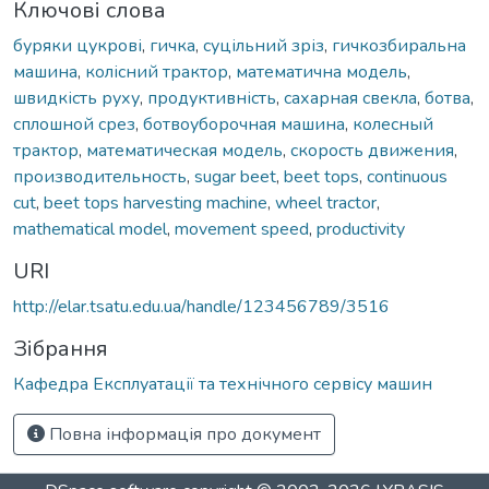
Ключові слова
буряки цукрові
,
гичка
,
суцільний зріз
,
гичкозбиральна
машина
,
колісний трактор
,
математична модель
,
швидкість руху
,
продуктивність
,
сахарная свекла
,
ботва
,
сплошной срез
,
ботвоуборочная машина
,
колесный
трактор
,
математическая модель
,
скорость движения
,
производительность
,
sugar beet
,
beet tops
,
continuous
cut
,
beet tops harvesting machine
,
wheel tractor
,
mathematical model
,
movement speed
,
productivity
URI
http://elar.tsatu.edu.ua/handle/123456789/3516
Зібрання
Кафедра Експлуатації та технічного сервісу машин
Повна інформація про документ