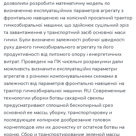
дозволили розробити математичну модель по
визначенню експлуатаційних параметрів агрегату з
фронтально навішеною на колісний просапний трактор
гичкозбиральної машини, що здійснює суцільний зріз
та завантаження у транспортний засіб основної маси
гички. Були визначені залежності робочої швидкості
руху даного гичкозбирального агрегату та його
продуктивності від питомого опору і енергетичних
витрат. Проведені на ПК чисельні розрахунки дали
можливість визначити експлуатаційні параметри
агрегатів з різними компонувальними схемами в
залежності від параметрів фронтально навішеної на
трактор гичкозбиральної машини. RU: Современные
технологии уборки ботвы сахарной свеклы
предусматривают сплошной бескопирный срез
основной ее массы, уборку, транспортировку и
последующее копирное дообрезание головок
корнеплодов или их доочистку от остатков ботвы на
корню. Сбор и транспортирование зеленой массы