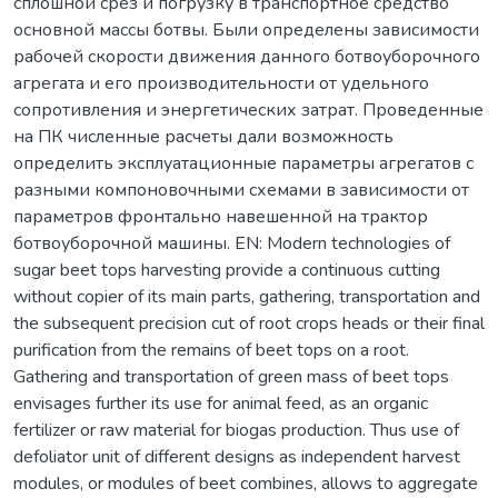
сплошной срез и погрузку в транспортное средство
основной массы ботвы. Были определены зависимости
рабочей скорости движения данного ботвоуборочного
агрегата и его производительности от удельного
сопротивления и энергетических затрат. Проведенные
на ПК численные расчеты дали возможность
определить эксплуатационные параметры агрегатов с
разными компоновочными схемами в зависимости от
параметров фронтально навешенной на трактор
ботвоуборочной машины. EN: Modern technologies of
sugar beet tops harvesting provide a continuous cutting
without copier of its main parts, gathering, transportation and
the subsequent precision cut of root crops heads or their final
purification from the remains of beet tops on a root.
Gathering and transportation of green mass of beet tops
envisages further its use for animal feed, as an organic
fertilizer or raw material for biogas production. Thus use of
defoliator unit of different designs as independent harvest
modules, or modules of beet combines, allows to aggregate