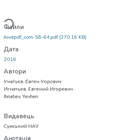
ажиться...
Файли
ilovepdf_com-58-64.pdf
(270.16 KB)
Дата
2016
Автори
Ігнатьєв, Євген Ігорович
Игнатьев, Евгений Игоревич
Ihnatiev, Yevhen
Видавець
Сумський НАУ
Анотація