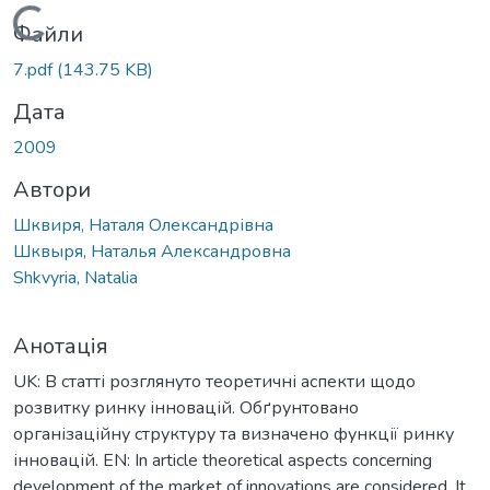
Вантажиться...
Файли
7.pdf
(143.75 KB)
Дата
2009
Автори
Шквиря, Наталя Олександрівна
Шквыря, Наталья Александровна
Shkvyria, Natalia
Анотація
UK: В статті розглянуто теоретичні аспекти щодо
розвитку ринку інновацій. Обґрунтовано
організаційну структуру та визначено функції ринку
інновацій. EN: In article theoretical aspects concerning
development of the market of innovations are considered. It