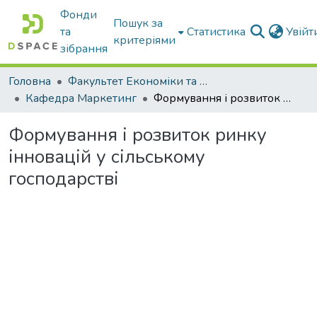
Фонди
Пошук за
та
Статистика
Увій
критеріями
зібрання
Головна
Факультет Економіки та бізнесу
Кафедра Маркетинг
Формування і розвиток ринку інновацій у сільському господарстві
Формування і розвиток ринку
інновацій у сільському
господарстві