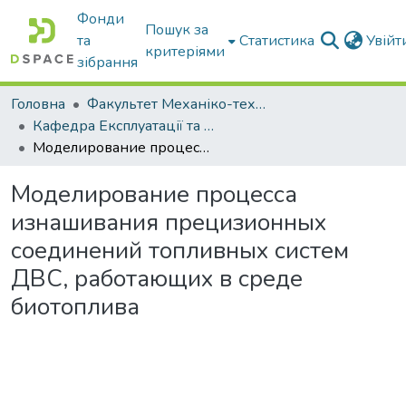
Фонди
Пошук за
та
Статистика
Увій
критеріями
зібрання
Головна
Факультет Механіко-технологічний
Кафедра Експлуатації та технічного сервісу машин
Моделирование процесса изнашивания прецизионных соединений топливных систем ДВС, работающих в среде биотоплива
Моделирование процесса
изнашивания прецизионных
соединений топливных систем
ДВС, работающих в среде
биотоплива