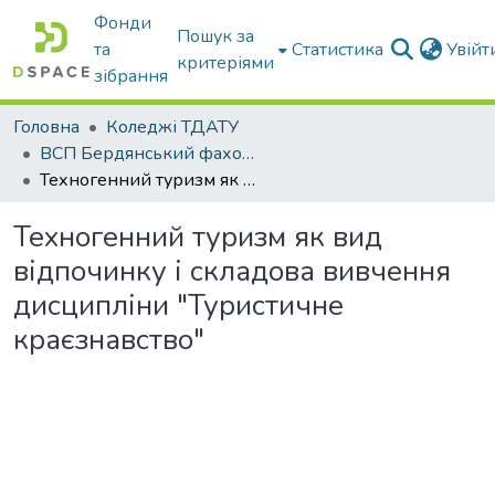
Фонди
Пошук за
та
Статистика
Увій
критеріями
зібрання
Головна
Коледжі ТДАТУ
ВСП Бердянський фаховий коледж ТДАТУ
Техногенний туризм як вид відпочинку і складова вивчення дисципліни "Туристичне краєзнавство"
Техногенний туризм як вид
відпочинку і складова вивчення
дисципліни "Туристичне
краєзнавство"