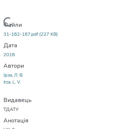
Вантажиться...
Файли
31-182-187.pdf
(227 KB)
Дата
2018
Автори
Ірза, Л. В.
Irza, L. V.
Видавець
ТДАТУ
Анотація