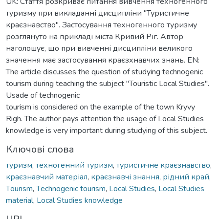
UK: Стаття розкриває питання вивчення техногенного
туризму при викладанні дисципліни "Туристичне
краєзнавство". Застосування техногенного туризму
розглянуто на прикладі міста Кривий Ріг. Автор
наголошує, що при вивченні дисципліни великого
значення має застосування краєзхнавчих знань. EN:
The article discusses the question of studying technogenic
tourism during teaching the subject "Touristic Local Studies".
Usade of technogenic
tourism is considered on the example of the town Kryvy
Righ. The author pays attention the usage of Local Studies
knowledge is very important during studying of this subject.
Ключові слова
туризм
,
техногенний туризм
,
туристичне краєзнавство
,
краєзнавчий матеріал
,
краєзнавчі знання
,
рідний край
,
Тourism
,
Тechnogenic tourism
,
Local Studies
,
Local Studies
material
,
Local Studies knowledge