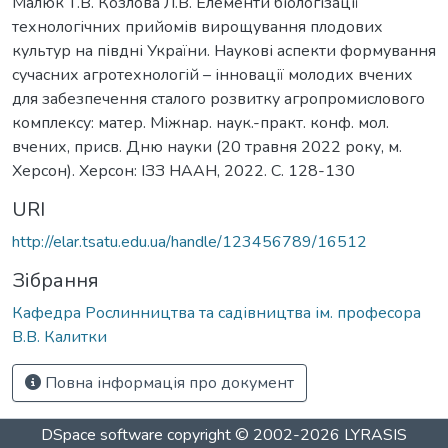
Малюк Т.В. Козлова Л.В. Елементи біологізації
технологічних прийомів вирощування плодових
культур на півдні України. Наукові аспекти формування
сучасних агротехнологій – інновації молодих вчених
для забезпечення сталого розвитку агропромислового
комплексу: матер. Міжнар. наук.-практ. конф. мол.
вчених, присв. Дню науки (20 травня 2022 року, м.
Херсон). Херсон: ІЗЗ НААН, 2022. С. 128-130
URI
http://elar.tsatu.edu.ua/handle/123456789/16512
Зібрання
Кафедра Рослинництва та садівництва ім. професора
В.В. Калитки
Повна інформація про документ
DSpace software
copyright © 2002-2026
LYRASIS