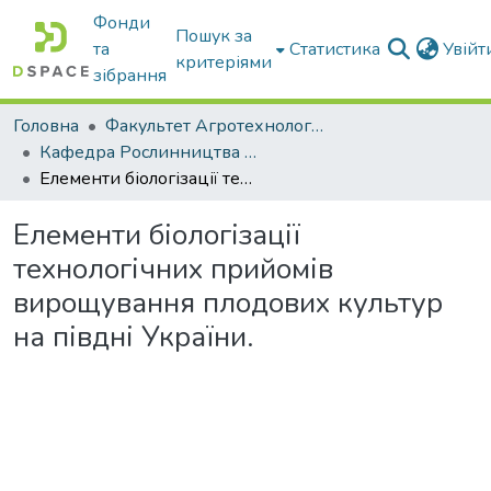
Фонди
Пошук за
та
Статистика
Увій
критеріями
зібрання
Головна
Факультет Агротехнологій та екології
Кафедра Рослинництва та садівництва ім. професора В.В. Калитки
Елементи біологізації технологічних прийомів вирощування плодових культур на півдні України.
Елементи біологізації
технологічних прийомів
вирощування плодових культур
на півдні України.