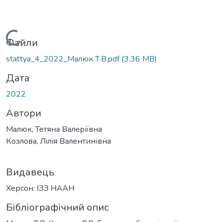
Вантажиться...
Файли
stattya_4_2022_Maлюк Т.В.pdf
(3.36 MB)
Дата
2022
Автори
Малюк, Тетяна Валеріївна
Козлова, Лілія Валентинівна
Видавець
Херсон: ІЗЗ НААН
Бібліографічний опис