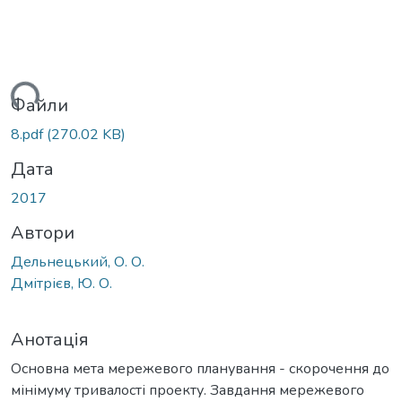
ться...
Файли
8.pdf
(270.02 KB)
Дата
2017
Автори
Дельнецький, О. О.
Дмітрієв, Ю. О.
Анотація
Основна мета мережевого планування - скорочення до
мінімуму тривалості проекту. Завдання мережевого