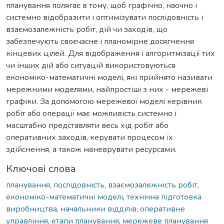
планування полягає в тому, щоб графічно, наочно і
системно відобразити і оптимізувати послідовність і
взаємозалежність робіт, дій чи заходів, що
забезпечують своєчасне і планомірне досягнення
кінцевих цілей. Для відображення і алгоритмізації тих
чи інших дій або ситуацій використовуються
економіко-математичні моделі, які прийнято називати
мережними моделями, найпростіші з них - мережеві
графіки. За допомогою мережевої моделі керівник
робіт або операції має можливість системно і
масштабно представляти весь хід робіт або
оперативних заходів, керувати процесом їх
здійснення, а також маневрувати ресурсами.
Ключові слова
планування
,
послідовність
,
взаємозалежність робіт
,
економіко-математичні моделі
,
технічна підготовка
виробництва
,
начальники відділів
,
оперативне
управління
,
етапи планування
,
мережеве планування