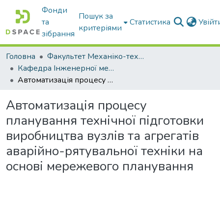
Фонди
Пошук за
та
Статистика
Увій
критеріями
зібрання
Головна
Факультет Механіко-технологічний
Кафедра Інженерної механіки та комп'ютерного проектування
Автоматизація процесу планування технічної підготовки виробництва вузлів та агрегатів аварійно-рятувальної техніки на основі мережевого планування
Автоматизація процесу
планування технічної підготовки
виробництва вузлів та агрегатів
аварійно-рятувальної техніки на
основі мережевого планування