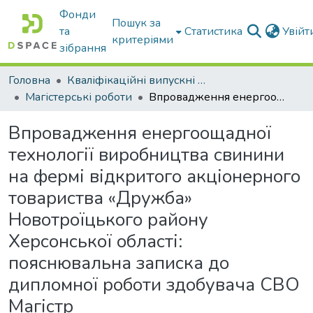
Фонди
Пошук за
та
Статистика
Увій
критеріями
зібрання
Головна
Кваліфікаційні випускні роботи бакалаврів і магістрів
Магістерські роботи
Впровадження енергоощадної технології виробництва свинини на фермі відкритого акціонерного товариства «Дружба» Новотроїцького району Херсонської області: пояснювальна записка до дипломної роботи здобувача СВО Магістр
Впровадження енергоощадної
технології виробництва свинини
на фермі відкритого акціонерного
товариства «Дружба»
Новотроїцького району
Херсонської області:
пояснювальна записка до
дипломної роботи здобувача СВО
Магістр