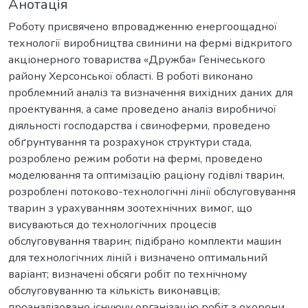
Анотація
Роботу присвячено впровадженню енергоощадної
технології виробництва свинини на фермі відкритого
акціонерного товариства «Дружба» Генічеського
району Херсонської області. В роботі виконано
проблемний аналіз та визначення вихідних даних для
проектування, а саме проведено аналіз виробничої
діяльності господарства і свиноферми, проведено
обґрунтування та розрахунок структури стада,
розроблено режим роботи на фермі, проведено
моделювання та оптимізацію раціону годівлі тварин,
розроблені потоково-технологічні лінії обслуговування
тварин з урахуванням зоотехнічних вимог, що
висуваються до технологічних процесів
обслуговування тварин; підібрано комплекти машин
для технологічних ліній і визначено оптимальний
варіант; визначені обсяги робіт по технічному
обслуговуванню та кількість виконавців;
проаналізовано існуючу організацію робіт з охорони