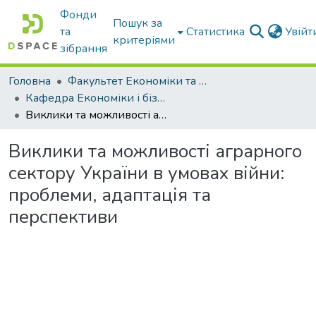
Фонди
Пошук за
та
Статистика
Увій
критеріями
зібрання
Головна
Факультет Економіки та бізнесу
Кафедра Економіки і бізнесу
Виклики та можливості аграрного сектору України в умовах війни: проблеми, адаптація та перспективи
Виклики та можливості аграрного
сектору України в умовах війни:
проблеми, адаптація та
перспективи