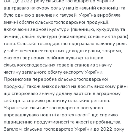
UA: До 2022 року сільське господарство України
відігравало ключову роль у національній економіці та
було однією з важливих галузей. Україна виробляла
значні обсяги сільськогосподарської продукції,
включаючи зернові культури (пшеницю, кукурудзу та
ячмінь), олійні культури (насамперед соняшник та рапс)
тощо. Сільське господарство відігравало важливу роль
у забезпеченні експортних доходів країни, зокрема,
експорт зернових, олійних культур та інших
сільськогосподарських товарів становив значну
частину загального обсягу експорту України.
Промислова переробка сільськогосподарської
продукції також знаходилася на досить високому рівні,
що створювало значну додану вартість в аграрному
секторі та сприяло розвитку сільських регіонів.
Українське сільське господарство поступово
впроваджувало новітні агротехнології, що сприяло
підвищенню продуктивності та якості виробництва.
Загалом, сільське господарство України до 2022 року