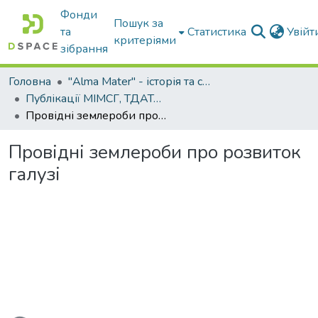
Фонди
Пошук за
та
Статистика
Увій
критеріями
зібрання
Головна
"Alma Mater" - історія та сьогодення Університету
Публікації МІМСГ, ТДАТА, ТДАТУ
Провідні землероби про розвиток галузі
Провідні землероби про розвиток
галузі
ться...