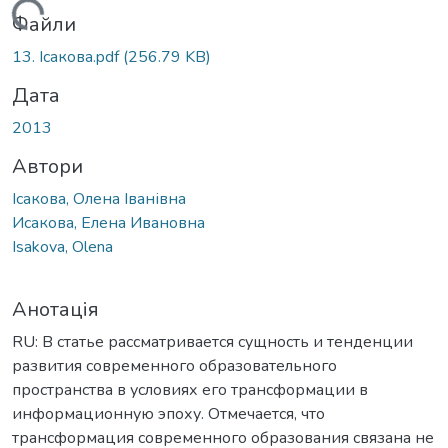
антажиться...
Файли
13. Ісакова.pdf
(256.79 KB)
Дата
2013
Автори
Ісакова, Олена Іванівна
Исакова, Елена Ивановна
Isakova, Olena
Анотація
RU: В статье рассматривается сущность и тенденции
развития современного образовательного
пространства в условиях его трансформации в
информационную эпоху. Отмечается, что
трансформация современного образования связана не