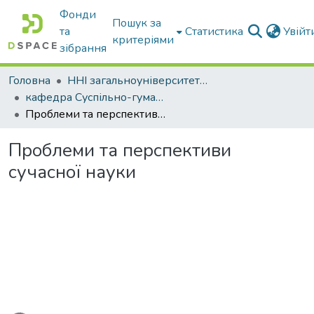
Фонди
Пошук за
та
Статистика
Увій
критеріями
зібрання
Головна
ННІ загальноуніверситетської підготовки
кафедра Суспільно-гуманітарні науки
Проблеми та перспективи сучасної науки
Проблеми та перспективи
сучасної науки