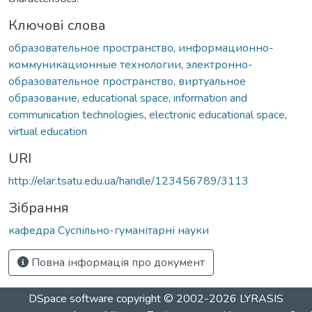
Ключові слова
образовательное пространство
,
информационно-
коммуникационные технологии
,
электронно-
образовательное пространство
,
виртуальное
образование
,
educational space
,
information and
communication technologies
,
electronic educational space
,
virtual education
URI
http://elar.tsatu.edu.ua/handle/123456789/3113
Зібрання
кафедра Суспільно-гуманітарні науки
Повна інформація про документ
DSpace software
copyright © 2002-2026
LYRASIS