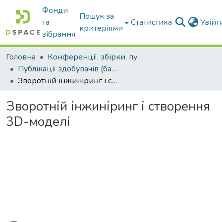
Фонди
Пошук за
та
Статистика
Увій
критеріями
зібрання
Головна
Конференції, збірки, публікації молодих вчених і здобувачів : магістрів, бакалаврів, аспірантів.
Публікації здобувачів (бакалаврів. магістрів, аспірантів)
Зворотній інжиніринг і створення 3D-моделі
Зворотній інжиніринг і створення
3D-моделі