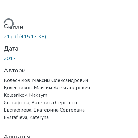
ажиться...
Файли
21.pdf
(415.17 KB)
Дата
2017
Автори
Колесніков, Максим Олександрович
Колесников, Максим Александрович
Kolesnikov, Maksym
Євстафієва, Катерина Сергіївна
Евстафиева, Екатерина Сергеевна
Evstafiieva, Kateryna
Анотація