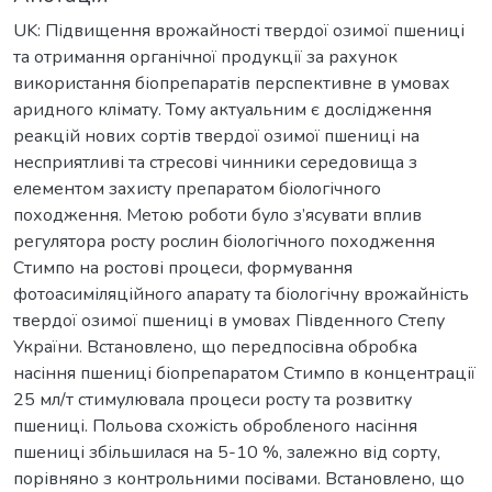
UK: Підвищення врожайності твердої озимої пшениці
та отримання органічної продукції за рахунок
використання біопрепаратів перспективне в умовах
аридного клімату. Тому актуальним є дослідження
реакцій нових сортів твердої озимої пшениці на
несприятливі та стресові чинники середовища з
елементом захисту препаратом біологічного
походження. Метою роботи було з’ясувати вплив
регулятора росту рослин біологічного походження
Стимпо на ростові процеси, формування
фотоасиміляційного апарату та біологічну врожайність
твердої озимої пшениці в умовах Південного Степу
України. Встановлено, що передпосівна обробка
насіння пшениці біопрепаратом Стимпо в концентрації
25 мл/т стимулювала процеси росту та розвитку
пшениці. Польова схожість обробленого насіння
пшениці збільшилася на 5-10 %, залежно від сорту,
порівняно з контрольними посівами. Встановлено, що