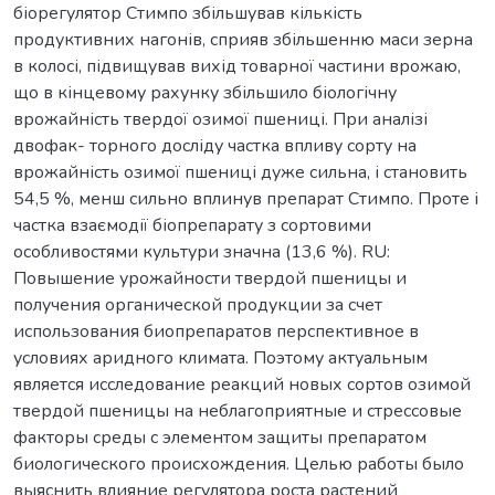
біорегулятор Стимпо збільшував кількість
продуктивних нагонів, сприяв збільшенню маси зерна
в колосі, підвищував вихід товарної частини врожаю,
що в кінцевому рахунку збільшило біологічну
врожайність твердої озимої пшениці. При аналізі
двофак- торного досліду частка впливу сорту на
врожайність озимої пшениці дуже сильна, і становить
54,5 %, менш сильно вплинув препарат Стимпо. Проте і
частка взаємодії біопрепарату з сортовими
особливостями культури значна (13,6 %). RU:
Повышение урожайности твердой пшеницы и
получения органической продукции за счет
использования биопрепаратов перспективное в
условиях аридного климата. Поэтому актуальным
является исследование реакций новых сортов озимой
твердой пшеницы на неблагоприятные и стрессовые
факторы среды с элементом защиты препаратом
биологического происхождения. Целью работы было
выяснить влияние регулятора роста растений