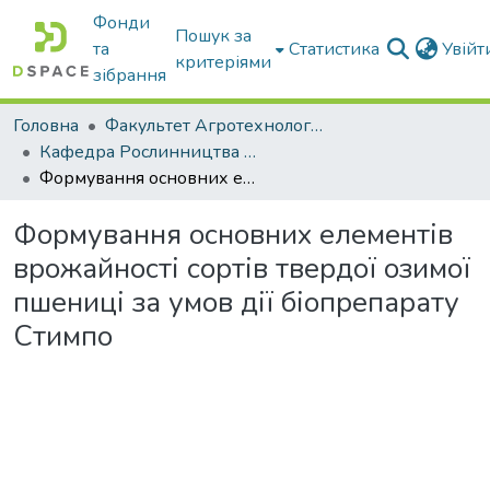
Фонди
Пошук за
та
Статистика
Увій
критеріями
зібрання
Головна
Факультет Агротехнологій та екології
Кафедра Рослинництва та садівництва ім. професора В.В. Калитки
Формування основних елементів врожайності сортів твердої озимої пшениці за умов дії біопрепарату Стимпо
Формування основних елементів
врожайності сортів твердої озимої
пшениці за умов дії біопрепарату
Стимпо