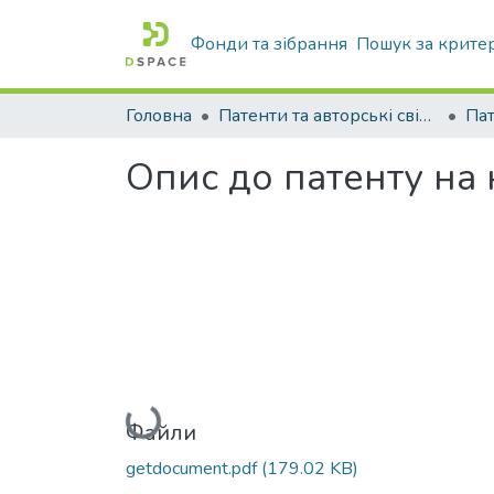
Фонди та зібрання
Пошук за крите
Головна
Патенти та авторські свідоцтва
Па
Опис до патенту на
Вантажиться...
Файли
getdocument.pdf
(179.02 KB)