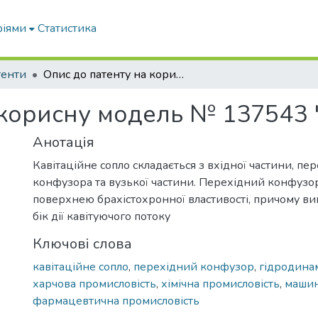
ріями
Статистика
тенти
Опис до патенту на корисну модель № 137543 "Кавітаційне сопло"
 корисну модель № 137543 "
Анотація
Кавітаційне сопло складається з вхідної частини, пе
конфузора та вузької частини. Перехідний конфузо
поверхнею брахістохронної властивості, причому в
бік дії кавітуючого потоку
Ключові слова
кавітаційне сопло
,
перехідний конфузор
,
гідродинам
харчова промисловість
,
хімічна промисловість
,
машин
фармацевтична промисловість