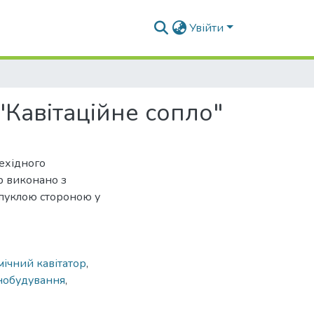
Увійти
Кавітаційне сопло"
рехідного
р виконано з
ипуклою стороною у
ічний кавітатор
,
обудування
,