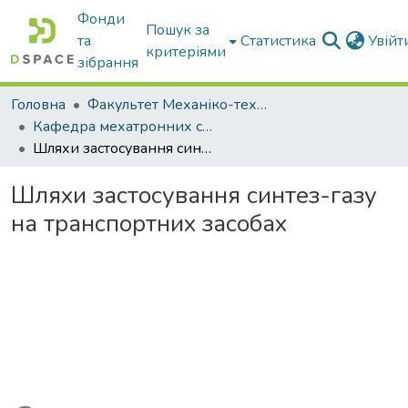
Фонди
Пошук за
та
Статистика
Увій
критеріями
зібрання
Головна
Факультет Механіко-технологічний
Кафедра мехатронних систем тракторів та сільскогосподарських машин
Шляхи застосування синтез-газу на транспортних засобах
Шляхи застосування синтез-газу
на транспортних засобах