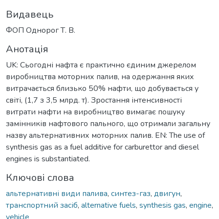
Видавець
ФОП Однорог Т. В.
Анотація
UK: Сьогодні нафта є практично єдиним джерелом
виробництва моторних палив, на одержання яких
витрачається близько 50% нафти, що добувається у
світі, (1,7 з 3,5 млрд. т). Зростання інтенсивності
витрати нафти на виробництво вимагає пошуку
замінників нафтового пального, що отримали загальну
назву альтернативних моторних палив. EN: The use of
synthesis gas as a fuel additive for carburettor and diesel
engines is substantiated.
Ключові слова
альтернативні види палива
,
синтез-газ
,
двигун
,
транспортний засіб
,
alternative fuels
,
synthesis gas
,
engine
,
vehicle