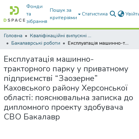
Фонди
Пошук за
та
Статистика
Увій
критеріями
зібрання
Головна
Кваліфікаційні випускні роботи бакалаврів і магістрів
Бакалаврські роботи
Експлуатація машинно-тракторного парку у приватному підприємстві “Заозерне” Каховського району Херсонської області: пояснювальна записка до дипломного проекту здобувача СВО Бакалавр
Експлуатація машинно-
тракторного парку у приватному
підприємстві “Заозерне”
Каховського району Херсонської
області: пояснювальна записка до
дипломного проекту здобувача
СВО Бакалавр