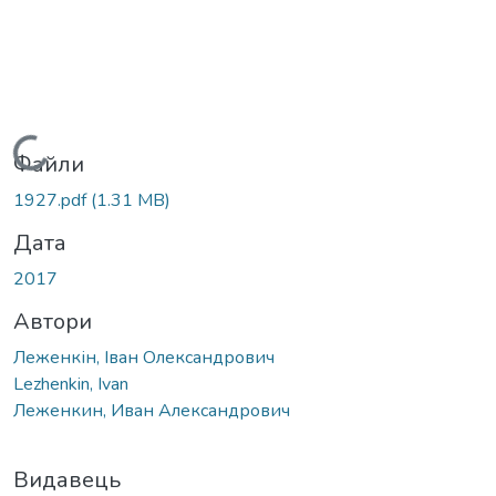
Вантажиться...
Файли
1927.pdf
(1.31 MB)
Дата
2017
Автори
Леженкін, Іван Олександрович
Lezhenkin, Ivan
Леженкин, Иван Александрович
Видавець