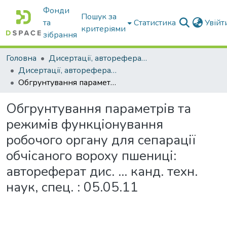
Фонди
Пошук за
та
Статистика
Увій
критеріями
зібрання
Головна
Дисертації, автореферати дисертацій
Дисертації, автореферати дисертацій
Обгрунтування параметрів та режимів функціонування робочого органу для сепарації обчісаного вороху пшениці: автореферат дис. ... канд. техн. наук, спец. : 05.05.11
Обгрунтування параметрів та
режимів функціонування
робочого органу для сепарації
обчісаного вороху пшениці:
автореферат дис. ... канд. техн.
наук, спец. : 05.05.11