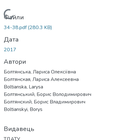
Вантажиться...
Файли
34-38.pdf
(280.3 KB)
Дата
2017
Автори
Болтянська, Лариса Олексіївна
Болтянская, Лариса Алексеевна
Boltianska, Larysa
Болтянський, Борис Володимирович
Болтянский, Борис Владимирович
Boltianskyi, Borys
Видавець
ТДАТУ