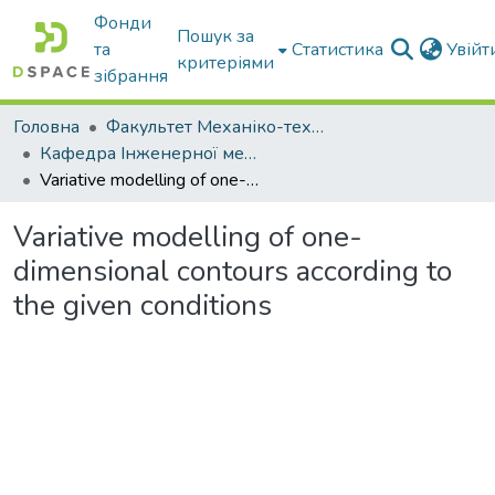
Фонди
Пошук за
та
Статистика
Увій
критеріями
зібрання
Головна
Факультет Механіко-технологічний
Кафедра Інженерної механіки та комп'ютерного проектування
Variative modelling of one-dimensional contours according to the given conditions
Variative modelling of one-
dimensional contours according to
the given conditions