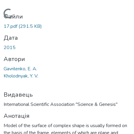
Вантажиться...
Файли
17.pdf
(291.5 KB)
Дата
2015
Автори
Gavrilenko, E. A.
Kholodnyak, Y. V.
Видавець
International Scientific Association "Science & Genesis"
Анотація
Model of the surface of complex shape is usually formed on
the basis of the frame, elements of which are plane and