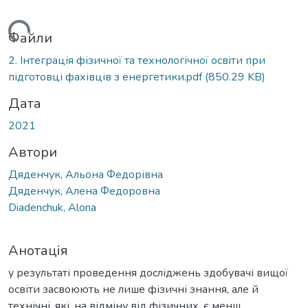
антажиться...
Файли
2. Інтеграція фізичної та технологічної освіти при
підготовці фахівців з енергетики.pdf
(850.29 KB)
Дата
2021
Автори
Дяденчук, Альона Федорівна
Дяденчук, Алена Федоровна
Diadenchuk, Alona
Анотація
у результаті проведення досліджень здобувачі вищої
освіти засвоюють не лише фізичні знання, але й
технічні, які, на відміну від фізичних, є менш