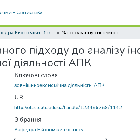
ріями
Статистика
Кафедра Економіки і бізнесу
Застосування системного підходу до аналізу інфраструктури зовнішньоекономічної діяльності АПК
ного підходу до аналізу і
ої діяльності АПК
Ключові слова
зовнішньоекономічна діяльність
,
АПК
URI
http://elar.tsatu.edu.ua/handle/123456789/1142
Зібрання
Кафедра Економіки і бізнесу