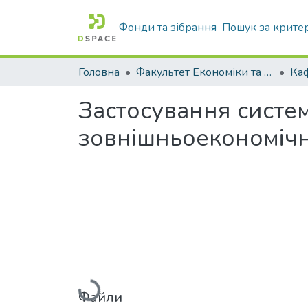
Фонди та зібрання
Пошук за крите
Головна
Факультет Економіки та бізнесу
Застосування систем
зовнішньоекономічн
Вантажиться...
Файли