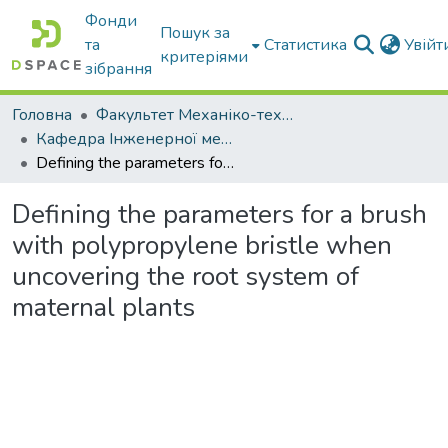
Фонди
Пошук за
та
Статистика
Увій
критеріями
зібрання
Головна
Факультет Механіко-технологічний
Кафедра Інженерної механіки та комп'ютерного проектування
Defining the parameters for a brush with polypropylene bristle when uncovering the root system of maternal plants
Defining the parameters for a brush
with polypropylene bristle when
uncovering the root system of
maternal plants