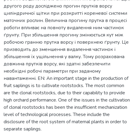
другого роду досліджено прогин прутків ворсу
циліндричної щітки при розкритті кореневої системи
маточних рослин. Величина прогину прутка в процесі
роботи впливає на повноту видалення ним частинок
ґрунту. При збільшення прогину змінюється кут між
робочою гранню прутка ворсу і поверхнею ґрунту. Це
призводить до зменшення видалення частинок і
збільшення їх ущільнення у валку. Тому розрахована
довжина прутків ворсу, які здатні забезпечити
необхідні робочі параметри при заданому
навантаженні. EN: An important stage in the production of
fruit saplings is to cultivate rootstocks. The most common
are the clonal rootstocks, due to their capability to provide
high orchard performance. One of the issues in the cultivation
of clonal rootstocks has been the insufficient mechanization
level of technological processes. These include the
disclosure of the root system of maternal plants in order to
separate saplings.