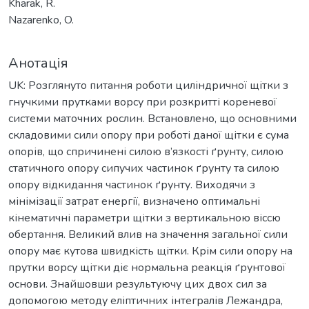
Kharak, R.
Nazarenko, O.
Анотація
UK: Розглянуто питання роботи циліндричної щітки з
гнучкими прутками ворсу при розкритті кореневої
системи маточних рослин. Встановлено, що основними
складовими сили опору при роботі даної щітки є сума
опорів, що спричинені силою в’язкості ґрунту, силою
статичного опору сипучих частинок ґрунту та силою
опору відкидання частинок ґрунту. Виходячи з
мінімізації затрат енергії, визначено оптимальні
кінематичні параметри щітки з вертикальною віссю
обертання. Великий влив на значення загальної сили
опору має кутова швидкість щітки. Крім сили опору на
прутки ворсу щітки діє нормальна реакція ґрунтової
основи. Знайшовши результуючу цих двох сил за
допомогою методу еліптичних інтегралів Лежандра,