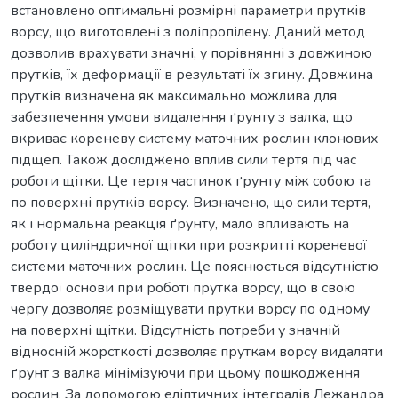
встановлено оптимальні розмірні параметри прутків
ворсу, що виготовлені з поліпропілену. Даний метод
дозволив врахувати значні, у порівнянні з довжиною
прутків, їх деформації в результаті їх згину. Довжина
прутків визначена як максимально можлива для
забезпечення умови видалення ґрунту з валка, що
вкриває кореневу систему маточних рослин клонових
підщеп. Також досліджено вплив сили тертя під час
роботи щітки. Це тертя частинок ґрунту між собою та
по поверхні прутків ворсу. Визначено, що сили тертя,
як і нормальна реакція ґрунту, мало впливають на
роботу циліндричної щітки при розкритті кореневої
системи маточних рослин. Це пояснюється відсутністю
твердої основи при роботі прутка ворсу, що в свою
чергу дозволяє розміщувати прутки ворсу по одному
на поверхні щітки. Відсутність потреби у значній
відносній жорсткості дозволяє пруткам ворсу видаляти
ґрунт з валка мінімізуючи при цьому пошкодження
рослин. За допомогою еліптичних інтегралів Лежандра