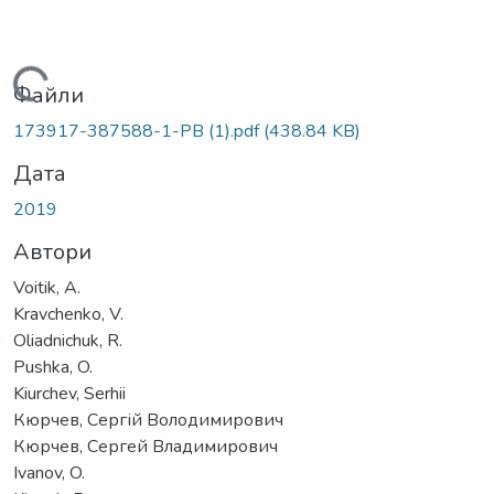
житься...
Файли
173917-387588-1-PB (1).pdf
(438.84 KB)
Дата
2019
Автори
Voitik, A.
Kravchenko, V.
Oliadnichuk, R.
Pushka, O.
Kiurchev, Serhii
Кюрчев, Сергій Володимирович
Кюрчев, Сергей Владимирович
Ivanov, O.