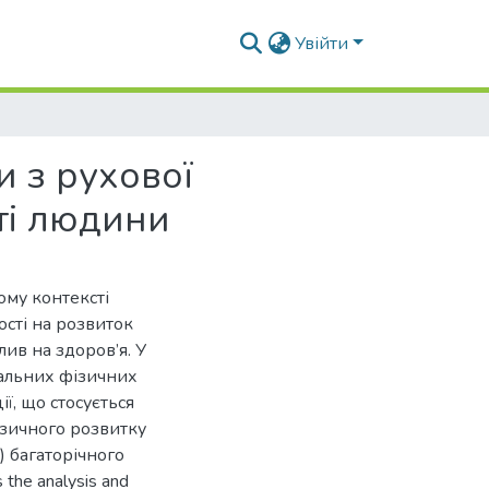
Увійти
и з рухової
ті людини
вому контексті
ості на розвиток
ив на здоров’я. У
гальних фізичних
ї, що стосується
ізичного розвитку
) багаторічного
the analysis and