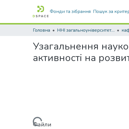
Фонди та зібрання
Пошук за крите
Головна
ННІ загальноуніверситетської підготовки
Узагальнення науков
активності на розви
Файли