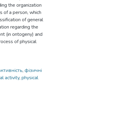
ding the organization
es of a person, which
ssification of general
mation regarding the
ent (in ontogeny) and
rocess of physical
активність
,
фізичні
al activity
,
physical