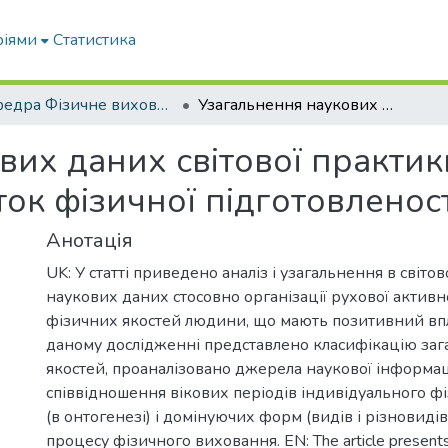
ріями
Статистика
кафедра Фізичне виховання і спорт
Узагальнення наукових даних світової практики з рухової активності на розвиток фізичної підготовленості людини
их даних світової практик
ток фізичної підготовленос
Анотація
UK: У статті приведено аналіз і узагальнення в світо
наукових даних стосовно організації рухової активн
фізичних якостей людини, що мають позитивний впл
даному дослідженні представлено класифікацію за
якостей, проаналізовано джерела наукової інформаці
співвідношення вікових періодів індивідуального ф
(в онтогенезі) і домінуючих форм (видів і різновидів
процесу фізичного виховання. EN: The article presents 