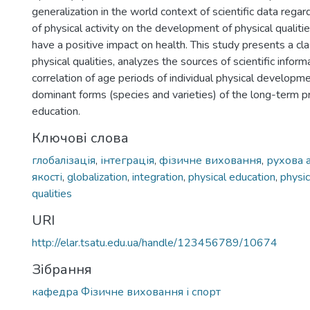
generalization in the world context of scientific data regar
of physical activity on the development of physical qualiti
have a positive impact on health. This study presents a cla
physical qualities, analyzes the sources of scientific infor
correlation of age periods of individual physical developm
dominant forms (species and varieties) of the long-term p
education.
Ключові слова
глобалізація
,
інтеграція
,
фізичне виховання
,
рухова 
якості
,
globalization
,
integration
,
physical education
,
physic
qualities
URI
http://elar.tsatu.edu.ua/handle/123456789/10674
Зібрання
кафедра Фізичне виховання і спорт