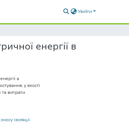
Увійти
ичної енергії в
нергії а
стування, у якості
ї та витрати
зносу ізоляції