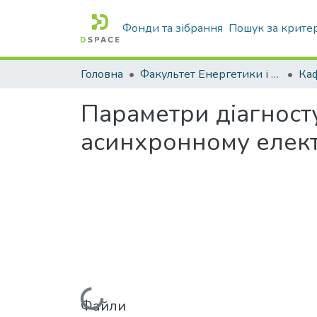
Фонди та зібрання
Пошук за крите
Головна
Факультет Енергетики і комп'ютерних технологій
Параметри діагност
асинхронному елек
Файли