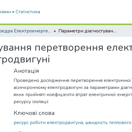
ріями
Статистика
Кафедра Електроенергетики і електротехнологій
Параметри діагностування перетворення електричної енергії в асинхронному електродвигуні
ування перетворення електр
тродвигуні
Анотація
Проведено дослідження перетворення електричної е
асинхронному електродвигуні за параметрами діагно
яких прийняті коефіцієнти втрат електричної енергі
ресурсу ізоляції
Ключові слова
ресурс роботи електродвигуна
,
швидкість теплового 