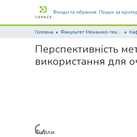
Фонди та зібрання
Пошук за крите
Головна
Факультет Механіко-технологічний
Перспективність мет
використання для о
Файли