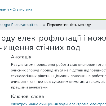
ріями
Статистика
Кафедра Експлуатації та технічного сервісу машин
Перспективність методу електрофлотації і можливість його використання для очищення стічних вод
оду електрофлотації і мож
чищення стічних вод
Анотація
Результатом проведеної роботи став висновок того,
очисних споруд проводиться на підставі відповіднос
технологічних рішень і цільових показників роботи 
очищення стічних вод сучасним вимогам, а також зі
кращими аналогами.
Ключові слова
електрохімічне очищення води
,
електроліз
,
електро