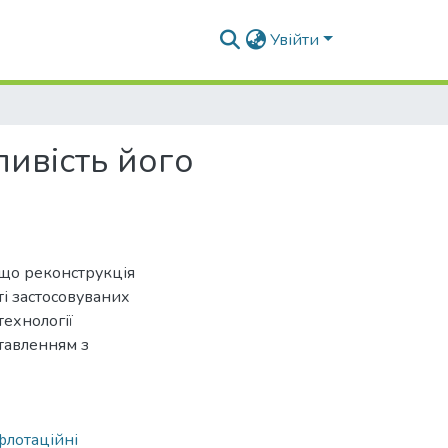
Увійти
ливість його
 що реконструкція
ті застосовуваних
технології
ставленням з
флотаційні