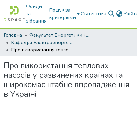
Фонди
Пошук за
та
Статистика
Увій
критеріями
зібрання
Головна
Факультет Енергетики і комп'ютерних технологій
Кафедра Електроенергетики і електротехнологій
Про використання теплових насосів у развинених країнах та широкомасштабне впровадження в Україні
Про використання теплових
насосів у развинених країнах та
широкомасштабне впровадження
в Україні