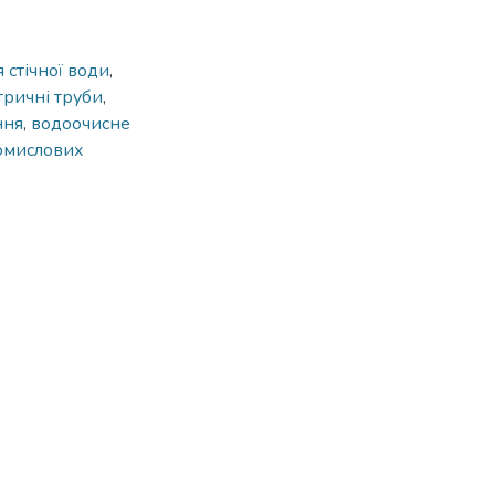
 стічної води
,
тричні труби
,
ння
,
водоочисне
омислових