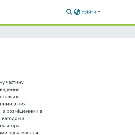
Увійти
ну частину,
дведення
зонтально
еними в них
і, з розміщеними в
і катодом з
гулятора
мами підключення