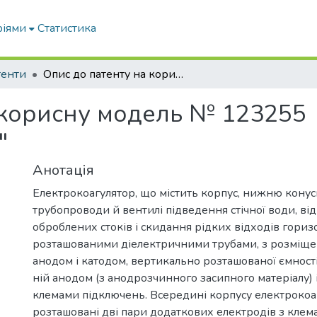
ріями
Статистика
тенти
Опис до патенту на корисну модель № 123255 "Електрокоагулятор"
 корисну модель № 123255
"
Анотація
Електрокоагулятор, що містить корпус, нижню конус
трубопроводи й вентилі підведення стічної води, ві
оброблених стоків і скидання рідких відходів гори
розташованими діелектричними трубами, з розміщ
анодом і катодом, вертикально розташованої ємност
ній анодом (з анодрозчинного засипного матеріалу) 
клемами підключень. Всередині корпусу електрокоа
розташовані дві пари додаткових електродів з кле