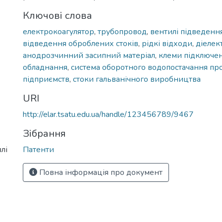
Ключові слова
електрокоагулятор
,
трубопровод
,
вентилі підведення
відведення оброблених стоків
,
рідкі відходи
,
діелек
анодрозчинний засипний матеріал
,
клеми підключе
обладнання
,
система оборотного водопостачання пр
підприємств
,
стоки гальванічного виробництва
URI
http://elar.tsatu.edu.ua/handle/123456789/9467
Зібрання
лі
Патенти
Повна інформація про документ