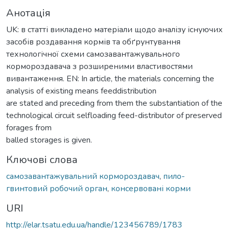
Анотація
UK: в статті викладено матеріали щодо аналізу існуючих
засобів роздавання кормів та обґрунтування
технологічної схеми самозавантажувального
кормороздавача з розширеними властивостями
вивантаження. EN: In article, the materials concerning the
analysis of existing means feeddistribution
are stated and preceding from them the substantiation of the
technological circuit selfloading feed-distributor of preserved
forages from
balled storages is given.
Ключові слова
самозавантажувальний кормороздавач
,
пило-
гвинтовий робочий орган
,
консервовані корми
URI
http://elar.tsatu.edu.ua/handle/123456789/1783