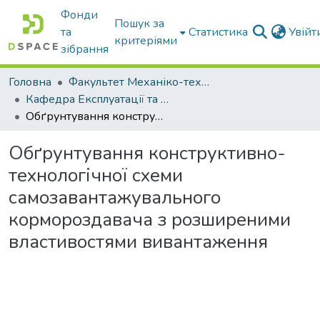
Фонди
Пошук за
та
Статистика
Увій
критеріями
зібрання
Головна
Факультет Механіко-технологічний
Кафедра Експлуатації та технічного сервісу машин
Обґрунтування конструктивно-технологічної схеми самозавантажувального кормороздавача з розширеними властивостями вивантаження
Обґрунтування конструктивно-
технологічної схеми
самозавантажувального
кормороздавача з розширеними
властивостями вивантаження