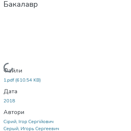
Бакалавр
Вантажиться...
Файли
1.pdf
(610.54 KB)
Дата
2018
Автори
Сірий, Ігор Сергійович
Серый, Игорь Сергеевич