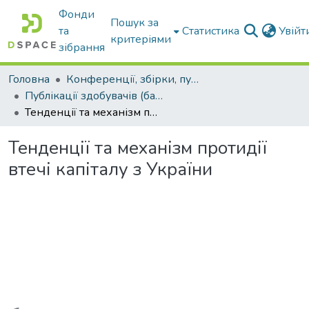
Фонди
Пошук за
та
Статистика
Увій
критеріями
зібрання
Головна
Конференції, збірки, публікації молодих вчених і здобувачів : магістрів, бакалаврів, аспірантів.
Публікації здобувачів (бакалаврів. магістрів, аспірантів)
Тенденції та механізм протидії втечі капіталу з України
Тенденції та механізм протидії
втечі капіталу з України