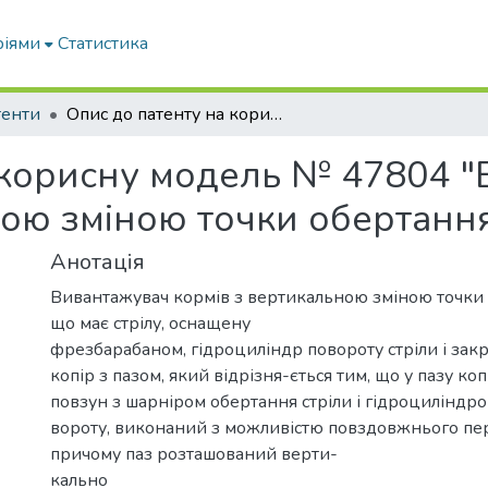
ріями
Статистика
тенти
Опис до патенту на корисну модель № 47804 "Вивантажувач кормів з вертикальною зміною точки обертання стріли"
 корисну модель № 47804 
ною зміною точки обертання
Анотація
Вивантажувач кормів з вертикальною зміною точки 
що має стрілу, оснащену
фрезбарабаном, гідроциліндр повороту стріли і закр
копір з пазом, який відрізня-ється тим, що у пазу ко
повзун з шарніром обертання стріли і гідроциліндром
вороту, виконаний з можливістю повздовжнього пе
причому паз розташований верти-
кально