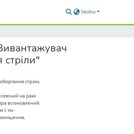
Увійти
"Вивантажувач
 стріли"
обертання стріли,
іплений на рамі
піра встановлений
 її по-
реміщення,