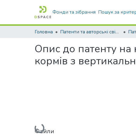
Фонди та зібрання
Пошук за крите
Головна
Патенти та авторські свідоцтва
Па
Опис до патенту на
кормів з вертикаль
Вантажиться...
Файли