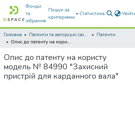
Фонди
Пошук за
та
Статистика
Увій
критеріями
зібрання
Головна
Патенти та авторські свідоцтва
Патенти
Опис до патенту на користу модель № 84990 "Захисний пристрій для карданного вала"
Опис до патенту на користу
модель № 84990 "Захисний
пристрій для карданного вала"