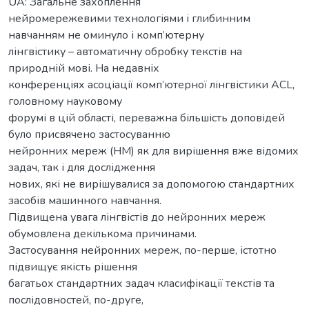
UA: Загальне захоплення
нейромережевими технологіями і глибинним
навчанням не оминуло і комп’ютерну
лінгвістику – автоматичну обробку текстів на
природній мові. На недавніх
конференціях асоціації комп’ютерної лінгвістики ACL,
головному науковому
форумі в цій області, переважна більшість доповідей
було присвячено застосуванню
нейронних мереж (НМ) як для вирішення вже відомих
задач, так і для дослідження
нових, які не вирішувалися за допомогою стандартних
засобів машинного навчання.
Підвищена увага лінгвістів до нейронних мереж
обумовлена декількома причинами.
Застосування нейронних мереж, по-перше, істотно
підвищує якість рішення
багатьох стандартних задач класифікації текстів та
послідовностей, по-друге,