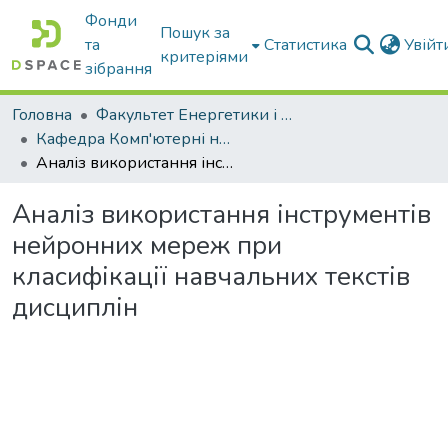
Фонди
Пошук за
та
Статистика
Увій
критеріями
зібрання
Головна
Факультет Енергетики і комп'ютерних технологій
Кафедра Комп'ютерні науки
Аналіз використання інструментів нейронних мереж при класифікації навчальних текстів дисциплін
Аналіз використання інструментів
нейронних мереж при
класифікації навчальних текстів
дисциплін