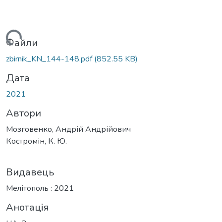
житься...
Файли
zbirnik_KN_144-148.pdf
(852.55 KB)
Дата
2021
Автори
Мозговенко, Андрій Андрійович
Костромін, К. Ю.
Видавець
Мелітополь : 2021
Анотація