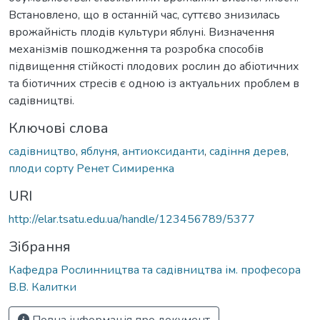
Встановлено, що в останній час, суттєво знизилась
врожайність плодів культури яблуні. Визначення
механізмів пошкодження та розробка способів
підвищення стійкості плодових рослин до абіотичних
та біотичних стресів є одною із актуальних проблем в
садівництві.
Ключові слова
садівництво
,
яблуня
,
антиоксиданти
,
садіння дерев
,
плоди сорту Ренет Симиренка
URI
http://elar.tsatu.edu.ua/handle/123456789/5377
Зібрання
Кафедра Рослинництва та садівництва ім. професора
В.В. Калитки
Повна інформація про документ