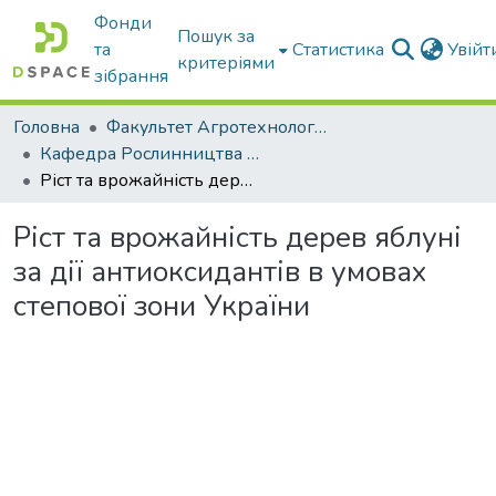
Фонди
Пошук за
та
Статистика
Увій
критеріями
зібрання
Головна
Факультет Агротехнологій та екології
Кафедра Рослинництва та садівництва ім. професора В.В. Калитки
Ріст та врожайність дерев яблуні за дії антиоксидантів в умовах степової зони України
Ріст та врожайність дерев яблуні
за дії антиоксидантів в умовах
степової зони України