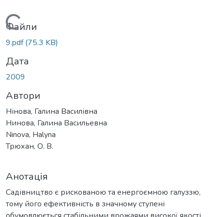
Вантажиться...
Файли
9.pdf
(75.3 KB)
Дата
2009
Автори
Нінова, Галина Василівна
Нинова, Галина Васильевна
Ninova, Halyna
Трюхан, О. В.
Анотація
Садівництво є рискованою та енергоємною галуззю,
тому його ефективність в значному ступені
обумовлюється стабільними врожаями високої якості.