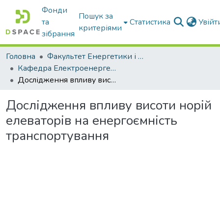
Фонди
Пошук за
та
Статистика
Увій
критеріями
зібрання
Головна
Факультет Енергетики і комп'ютерних технологій
Кафедра Електроенергетики і електротехнологій
Дослідження впливу висоти норій елеваторів на енергоємність транспортування
Дослідження впливу висоти норій
елеваторів на енергоємність
транспортування