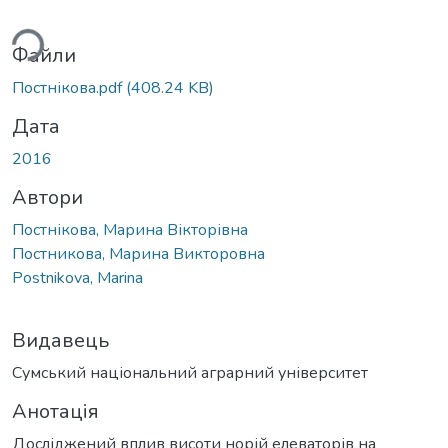
ься...
Файли
Постнікова.pdf
(408.24 KB)
Дата
2016
Автори
Постнікова, Марина Вікторівна
Постникова, Марина Викторовна
Postnikova, Marina
Видавець
Сумський національний аграрний університет
Анотація
Досліджений вплив висоти норій елеваторів на