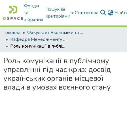
Фонди
Пошук за
та
Статистика
Увій
критеріями
зібрання
Головна
Факультет Економіки та бізнесу
Кафедра Менеджменту та публічного адміністрування
Роль комунікації в публічному управлінні під час криз: досвід українських органів місцевої влади в умовах воєнного стану
Роль комунікації в публічному
управлінні під час криз: досвід
українських органів місцевої
влади в умовах воєнного стану