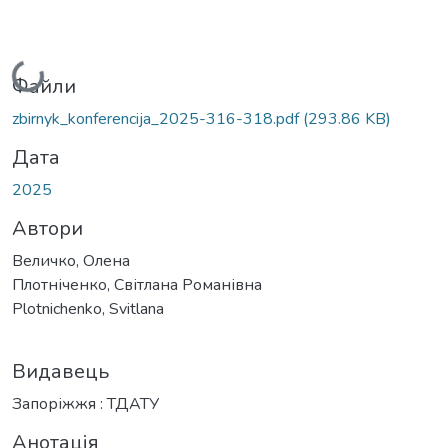
Вантажиться...
Файли
zbirnyk_konferencija_2025-316-318.pdf
(293.86 KB)
Дата
2025
Автори
Величко, Олена
Плотніченко, Світлана Романівна
Plotnichenko, Svitlana
Видавець
Запоріжжя : ТДАТУ
Анотація