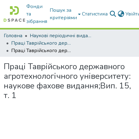
Фонди
Пошук за
та
Статистика
Увій
критеріями
зібрання
Головна
Наукові періодичні видання ТДАТУ
Праці Таврійського державного агротехнологічного університету
Праці Таврійського державного агротехнологічного університету: наукове фахове видання;Вип. 15, т. 1
Праці Таврійського державного
агротехнологічного університету:
наукове фахове видання;Вип. 15,
т. 1