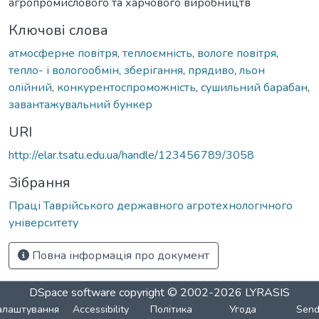
агропромислового та харчового виробництв
Ключові слова
атмосферне повітря
,
теплоємність
,
вологе повітря
,
тепло- і вологообмін
,
зберігання
,
прядиво
,
льон
олійний
,
конкурентоспроможність
,
сушильний барабан
,
завантажувальний бункер
URI
http://elar.tsatu.edu.ua/handle/123456789/3058
Зібрання
Праці Таврійського державного агротехнологічного
університету
Повна інформація про документ
DSpace software
copyright © 2002-2026
LYRASIS
алаштування
Accessibility
Політика
Угода
Sen