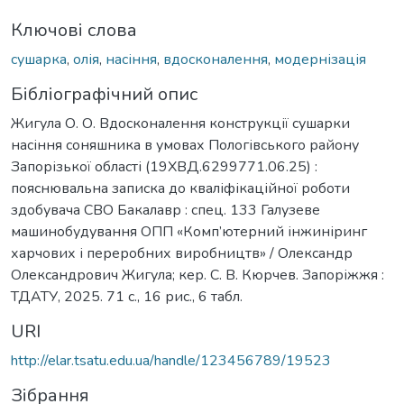
Ключові слова
сушарка
,
олія
,
насіння
,
вдосконалення
,
модернізація
Бібліографічний опис
Жигула О. О. Вдосконалення конструкції сушарки
насіння соняшника в умовах Пологівського району
Запорізької області (19ХВД.6299771.06.25) :
пояснювальна записка до кваліфікаційної роботи
здобувача СВО Бакалавр : спец. 133 Галузеве
машинобудування ОПП «Комп’ютерний інжиніринг
харчових і переробних виробництв» / Олександр
Олександрович Жигула; кер. С. В. Кюрчев. Запоріжжя :
ТДАТУ, 2025. 71 с., 16 рис., 6 табл.
URI
http://elar.tsatu.edu.ua/handle/123456789/19523
Зібрання