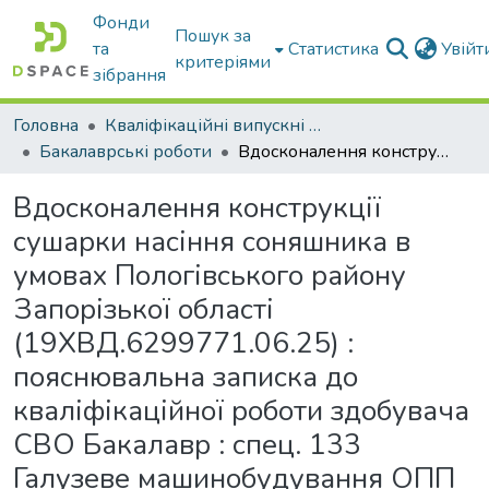
Фонди
Пошук за
та
Статистика
Увій
критеріями
зібрання
Головна
Кваліфікаційні випускні роботи бакалаврів і магістрів
Бакалаврські роботи
Вдосконалення конструкції сушарки насіння соняшника в умовах Пологівського району Запорізької області (19ХВД.6299771.06.25) : пояснювальна записка до кваліфікаційної роботи здобувача СВО Бакалавр : спец. 133 Галузеве машинобудування ОПП «Комп’ютерний інжиніринг харчових і переробних виробництв»
Вдосконалення конструкції
сушарки насіння соняшника в
умовах Пологівського району
Запорізької області
(19ХВД.6299771.06.25) :
пояснювальна записка до
кваліфікаційної роботи здобувача
СВО Бакалавр : спец. 133
Галузеве машинобудування ОПП