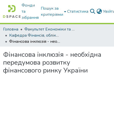
Фонди
Пошук за
та
Статистика
Увій
критеріями
зібрання
Головна
Факультет Економіки та бізнесу
Кафедра Фінансів, обліку і оподаткування
Фінансова інклюзія - необхідна передумова розвитку фінансового ринку України
Фінансова інклюзія - необхідна
передумова розвитку
фінансового ринку України