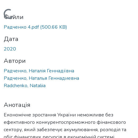
Вантажиться...
Файли
Радченко 4.pdf
(500.66 KB)
Дата
2020
Автори
Радченко, Наталія Геннадіївна
Радченко, Наталья Геннадиевна
Radchenko, Nataliia
Анотація
Економічне зростання України неможливе без
ефективного конкурентоспроможного фінансового
сектору, який забезпечує акумулювання, розподіл та
обіг фінансових ресурсів в економічній системі.