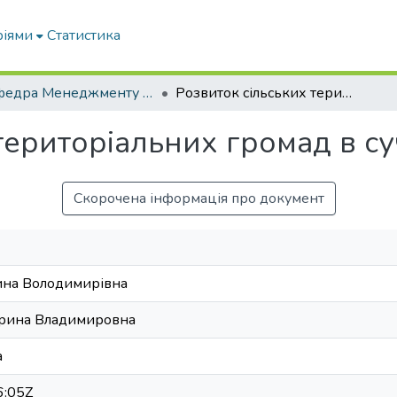
ріями
Статистика
Кафедра Менеджменту та публічного адміністрування
Розвиток сільських територіальних громад в сучасних умовах
територіальних громад в с
Скорочена інформація про документ
рина Володимирівна
Ирина Владимировна
a
6:05Z