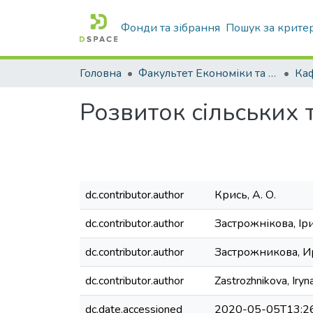
Фонди та зібрання
Пошук за крите
Головна
Факультет Економіки та бізнесу
Розвиток сільських 
dc.contributor.author
Крись, А. О.
dc.contributor.author
Застрожнікова, І
dc.contributor.author
Застрожникова, 
dc.contributor.author
Zastrozhnikova, Iryn
dc.date.accessioned
2020-05-05T13:2