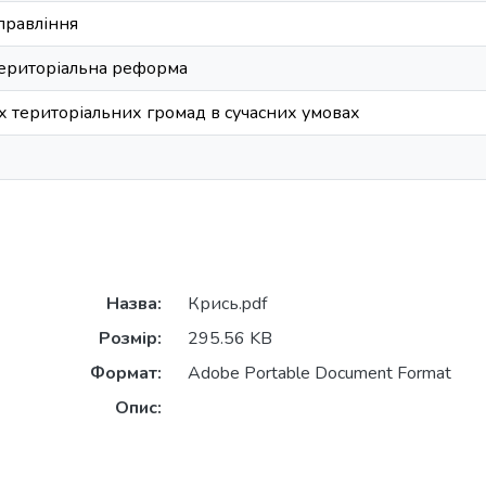
правління
територіальна реформа
х територіальних громад в сучасних умовах
Назва:
Крись.pdf
Розмір:
295.56 KB
Формат:
Adobe Portable Document Format
Опис: