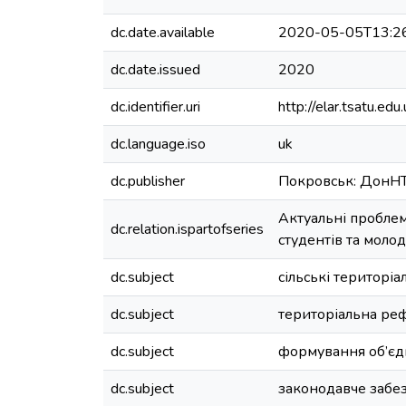
dc.date.available
2020-05-05T13:2
dc.date.issued
2020
dc.identifier.uri
http://elar.tsatu.
dc.language.iso
uk
dc.publisher
Покровськ: ДонН
Актуальні проблем
dc.relation.ispartofseries
студентів та моло
dc.subject
сільські територіа
dc.subject
територіальна ре
dc.subject
формування об’єд
dc.subject
законодавче забе