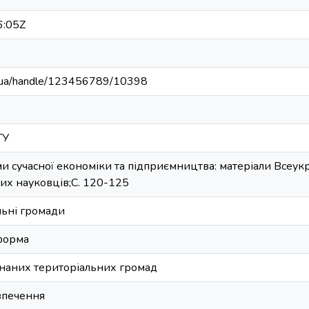
6:05Z
edu.ua/handle/123456789/10398
ТУ
и сучасної економіки та підприємництва: матеріали Всеук
дих науковців;С. 120-125
льні громади
форма
наних територіальних громад
зпечення