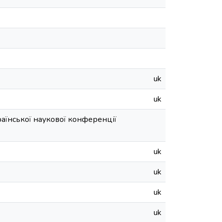
uk
uk
раїнської наукової конференції
uk
uk
uk
uk