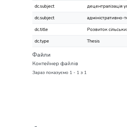
dc.subject
децентралізація у
dc.subject
адміністративно-
dc.title
Розвиток сільськи
dc.type
Thesis
Файли
Контейнер файлів
Зараз показуємо
1 - 1 з 1