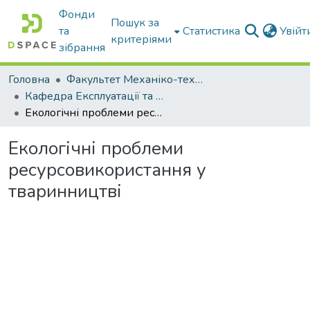
Фонди
Пошук за
та
Статистика
Увій
критеріями
зібрання
Головна
Факультет Механіко-технологічний
Кафедра Експлуатації та технічного сервісу машин
Екологічні проблеми ресурсовикористання у тваринництві
Екологічні проблеми
ресурсовикористання у
тваринництві