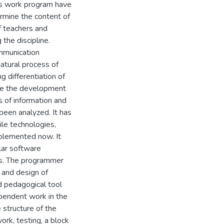
e’s work program have
rmine the content of
f teachers and
the discipline.
ommunication
natural process of
g differentiation of
itate the development
s of information and
been analyzed. It has
le technologies,
mplemented now. It
ular software
ies. The programmer
 and design of
 pedagogical tool
ependent work in the
 structure of the
ork, testing, a block