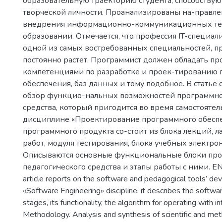
образовательную траекторию студента, способству
творческой личности. Проанализированы на-правл
внедрения информационно-коммуникационных те
образовании. Отмечается, что профессия IT-специали
одной из самых востребованных специальностей, пр
постоянно растет. Программист должен обладать 
компетенциями по разработке и проек-тированию
обеспечения, баз данных и тому подобное. В статье 
обзор функцио-нальных возможностей программно
средства, который пригодится во время самостояте
дисциплине «Проектирование программного обеспе
программного продукта со-стоит из блока лекций, 
работ, модуля тестирования, блока учебных электр
Описываются основные функциональные блоки пр
педагогического средства и этапы работы с ними. EN:
article reports on the software and pedagogical tools’ de
«Software Engineering» discipline, it describes the soft
stages, its functionality, the algorithm for operating with i
Methodology. Analysis and synthesis of scientific and me