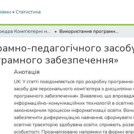
ріями
Статистика
Кафедра Комп'ютерні науки
Використання програмно-педагогічного засобу з дисципліни «Проектування програмного забезпечення»
амно-педагогічного засобу
грамного забезпечення»
Анотація
UK: У статті повідомляється про розробку програмно
засобу для персонального комп’ютера з дисципліни
програмного забезпечення». Виявлено, що впровад
інформаційно-комунікаційних технологій в освітню 
закономірним процесом інформатизації освіти. Вон
забезпечити диференціацію навчання, сформувати 
освітню траєкторію здобувача освіти, сприяють розв
особистості. Проаналізовано напрямки та форми в