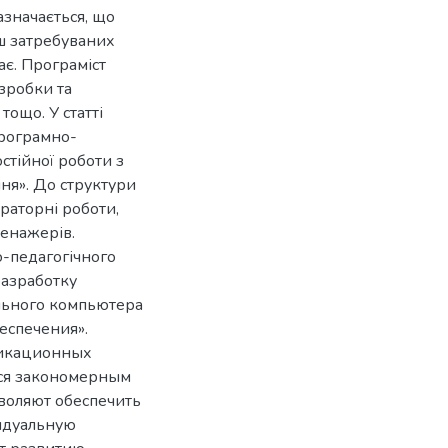
азначається, що
ьш затребуваних
ає. Програміст
зробки та
ощо. У статті
програмно-
остійної роботи з
ня». До структури
раторні роботи,
ренажерів.
-педагогічного
разработку
льного компьютера
еспечения».
никационных
тся закономерным
воляют обеспечить
идуальную