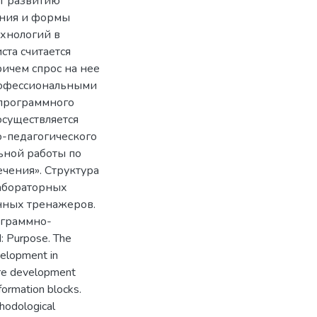
ют развитию
ения и формы
хнологий в
ста считается
ичем спрос на нее
профессиональными
 программного
осуществляется
-педагогического
льной работы по
чения». Структура
лабораторных
онных тренажеров.
ограммно-
 Purpose. The
velopment in
ware development
nformation blocks.
thodological