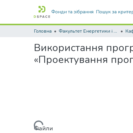
Фонди та зібрання
Пошук за крите
Головна
Факультет Енергетики і комп'ютерних технологій
Використання прогр
«Проектування про
Вантажиться...
Файли