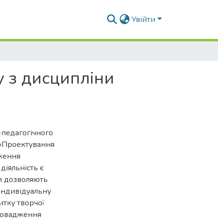
Увійти
 з дисципліни
-педагогічного
 «Проектування
ження
діяльність є
и дозволяють
індивідуальну
итку творчої
провадження