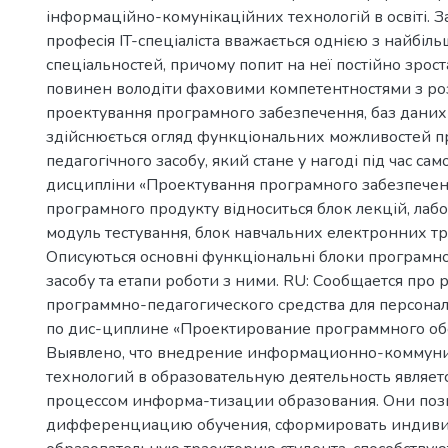
інформаційно-комунікаційних технологій в освіті. З
професія IT-спеціаліста вважається однією з найбіл
спеціальностей, причому попит на неї постійно зрост
повинен володіти фаховими компетентностями з ро
проектування програмного забезпечення, баз даних т
здійснюється огляд функціональних можливостей 
педагогічного засобу, який стане у нагоді під час сам
дисципліни «Проектування програмного забезпечен
програмного продукту відноситься блок лекцій, лабо
модуль тестування, блок навчальних електронних т
Описуються основні функціональні блоки програмно
засобу та етапи роботи з ними. RU: Сообщается про 
программно-педагогического средства для персона
по дис-циплине «Проектирование программного об
Выявлено, что внедрение информационно-комму
технологий в образовательную деятельность являе
процессом информа-тизации образования. Они поз
дифференциацию обучения, сформировать индив