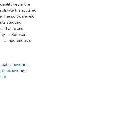
inality lies in the
nsolidate the acquired
ue. The software and
ents studying
f software and
tly in «Software
nal competencies of
я
,
забезпечення
,
е
,
обеспечение
,
ware