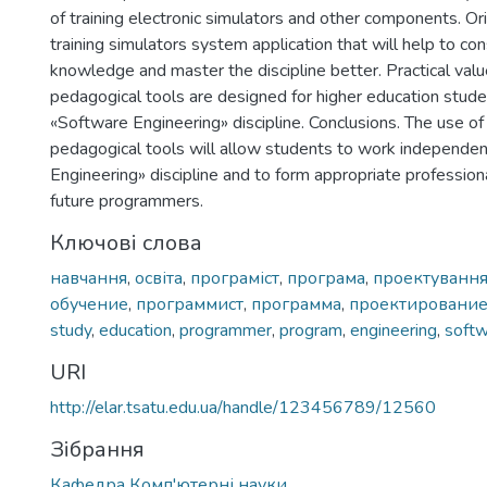
of training electronic simulators and other components. Orig
training simulators system application that will help to co
knowledge and master the discipline better. Practical val
pedagogical tools are designed for higher education stud
«Software Engineering» discipline. Conclusions. The use o
pedagogical tools will allow students to work independen
Engineering» discipline and to form appropriate professio
future programmers.
Ключові слова
навчання
,
освіта
,
програміст
,
програма
,
проектуванн
обучение
,
программист
,
программа
,
проектировани
study
,
education
,
programmer
,
program
,
engineering
,
soft
URI
http://elar.tsatu.edu.ua/handle/123456789/12560
Зібрання
Кафедра Комп'ютерні науки