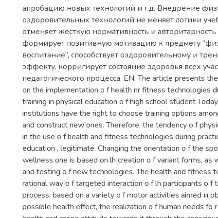
апробацию новых технологий и т.д. Внедрение физ
оздоровительных технологий не меняет логики учеб
отменяет жесткую нормативность и авторитарность
формирует позитивную мотивацию к предмету “фи
воспитание’’, способствует оздоровительному и тр
эффекту, корригирует состояние здоровья всех уча
педагогического процесса. EN: The article presents the 
on the implementation o f health nr fitness technologies du
training in physical education o f high school student Today
institutions have the right to choose training options amon
and construct new ones. Therefore, the tendency o f physic
in the use o f health and fitness technologies during practic
education , legitimate. Changing the orientation o f the sp
wellness one is based on lh creation o f variant forms, as w
and testing o f new technologies. The health and fitness t
rational way o f targeted interaction o f lh participants o f
process, based on a variety o f motor activities aimed и o
possible health effect, the realization o f human needs f