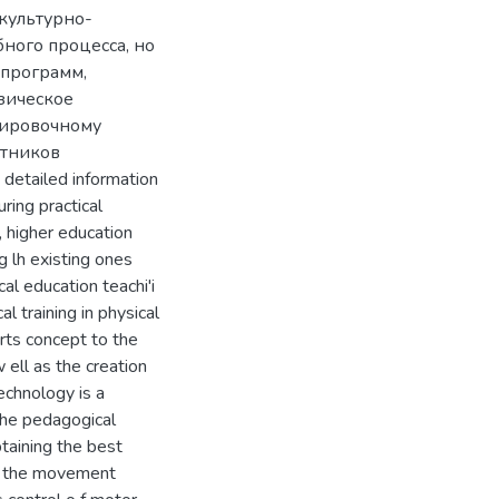
культурно-
ного процесса, но
 программ,
зическое
енировочному
стников
detailed information
ring practical
, higher education
g lh existing ones
al education teachi'i
al training in physical
orts concept to the
 ell as the creation
echnology is a
 the pedagogical
btaining the best
o r the movement