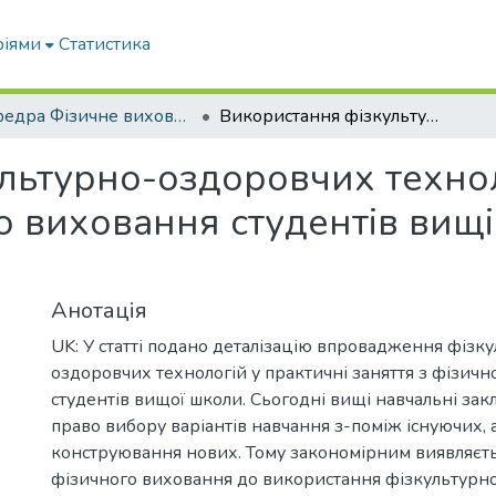
ріями
Статистика
кафедра Фізичне виховання і спорт
Використання фізкультурно-оздоровчих технологій у практичних заняттях з фізичного виховання студентів вищіх навчальних закладів
льтурно-оздоровчих технол
о виховання студентів вищ
Анотація
UK: У статті подано деталізацію впровадження фізк
оздоровчих технологій у практичні заняття з фізич
студентів вищої школи. Сьогодні вищі навчальні за
право вибору варіантів навчання з-поміж існуючих, 
конструювання нових. Тому закономірним виявляєть
фізичного виховання до використання фізкультурн