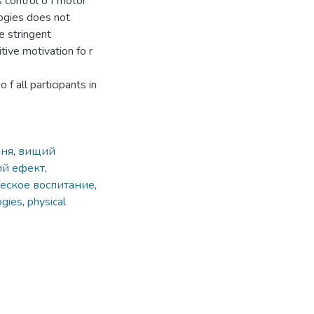
s control o f motor
logies does not
e stringent
tive motivation fo r
f all participants in
ння
,
вищий
ий ефект
,
еское воспитание
,
ogies
,
physical