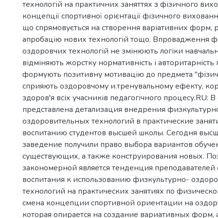
технологій на практичних заняттях з фізичного вихо
концепції спортивної орієнтації фізичного вихованн
що спрямовується на створення варіативних форм, 
апробацію нових технологій тощо. Впровадження ф
оздоровчих технологій не змінюють логіки навчальн
відміняють жорстку нормативність і авторитарність 
формують позитивну мотивацію до предмета "фізич
сприяють оздоровчому и.тренувальному ефекту, кор
здоров'я всіх учасників педагогічного процесу.RU: В 
представлена детализация внедрения физкультурн
оздоровительных технологий в практические занят
воспитанию студентов высшей школы. Сегодня выс
заведение получили право выбора вариантов обуче
существующих, а также конструирования новых. По
закономерной является тенденция преподавателей
воспитания к использованию физкультурно- оздор
технологий на практических занятиях по физическо
смена концепции спортивной ориентации на оздор
которая опирается на создание вариативных форм, 