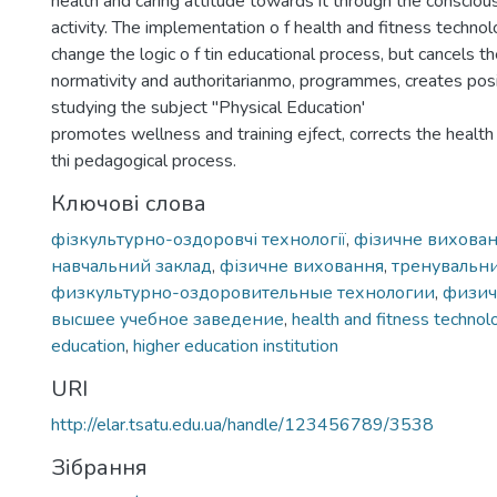
health and caring attitude towards it through the consciou
activity. The implementation o f health and fitness techno
change the logic o f tin educational process, but cancels th
normativity and authoritarianmo, programmes, creates posi
studying the subject "Physical Education'
promotes wellness and training ejfect, corrects the health o 
thi pedagogical process.
Ключові слова
фізкультурно-оздоровчі технології
,
фізичне вихова
навчальний заклад
,
фізичне виховання
,
тренувальн
физкультурно-оздоровительные технологии
,
физич
высшее учебное заведение
,
health and fitness technol
education
,
higher education institution
URI
http://elar.tsatu.edu.ua/handle/123456789/3538
Зібрання