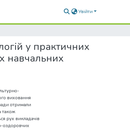
Увійти
огій у практичних
іх навчальних
ультурно-
ного виховання
клади отримали
а також
ся рух викладачів
о-оздоровчих