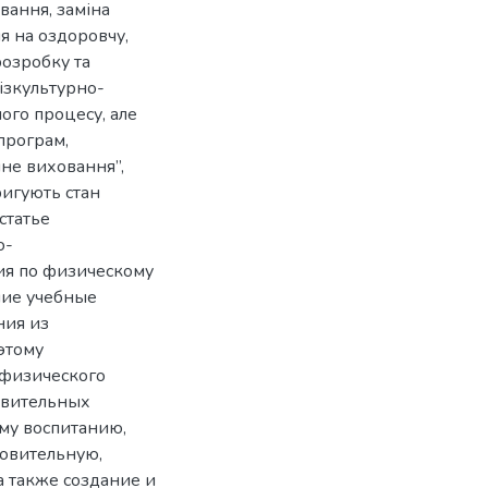
вання, заміна
я на оздоровчу,
розробку та
ізкультурно-
ого процесу, але
програм,
не виховання”,
игують стан
статье
о-
ия по физическому
шие учебные
ния из
этому
 физического
овительных
му воспитанию,
овительную,
а также создание и