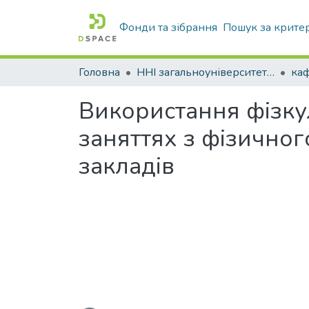
Фонди та зібрання
Пошук за крите
Головна
ННІ загальноуніверситетської підготовки
Використання фізку
заняттях з фізичног
закладів