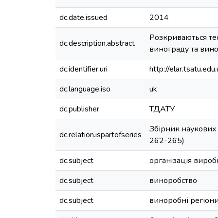
dc.date.issued
2014
Розкриваються тео
dc.description.abstract
винограду та вино
dc.identifier.uri
http://elar.tsatu.
dc.language.iso
uk
dc.publisher
ТДАТУ
Збірник наукових 
dc.relation.ispartofseries
262-265)
dc.subject
організація виро
dc.subject
виноробство
dc.subject
виноробні регіон