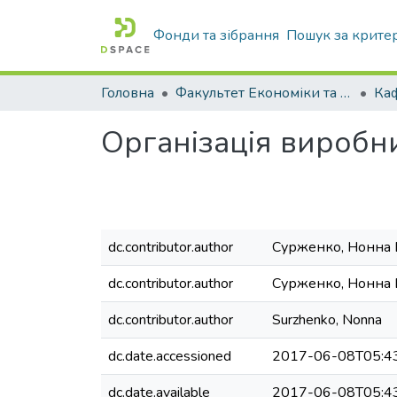
Фонди та зібрання
Пошук за крите
Головна
Факультет Економіки та бізнесу
Організація виробни
dc.contributor.author
Сурженко, Нонна 
dc.contributor.author
Сурженко, Нонна
dc.contributor.author
Surzhenko, Nonna
dc.date.accessioned
2017-06-08T05:4
dc.date.available
2017-06-08T05:4