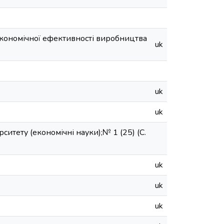
економічної ефективності виробництва
uk
uk
uk
итету (економічні науки);№ 1 (25) (С.
uk
uk
uk