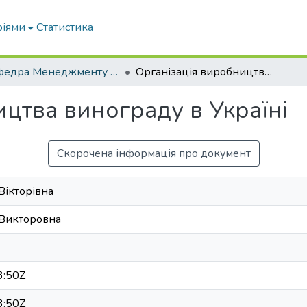
ріями
Статистика
Кафедра Менеджменту та публічного адміністрування
Організація виробництва винограду в Україні
цтва винограду в Україні
Скорочена інформація про документ
Вікторівна
 Викторовна
3:50Z
3:50Z