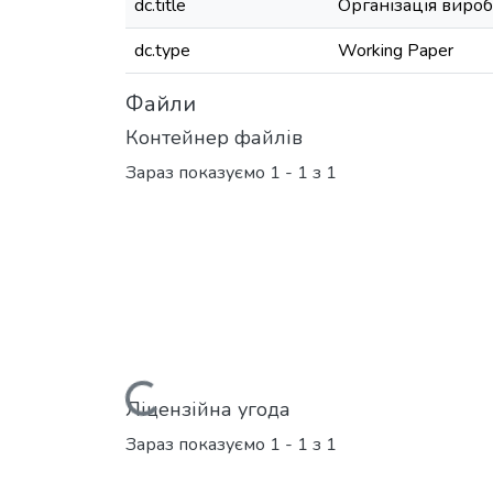
dc.title
Організація вироб
dc.type
Working Paper
Файли
Контейнер файлів
Зараз показуємо
1 - 1 з 1
Вантажиться...
Ліцензійна угода
Зараз показуємо
1 - 1 з 1