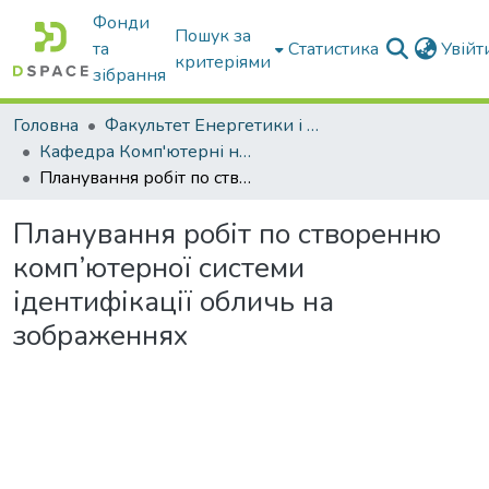
Фонди
Пошук за
та
Статистика
Увій
критеріями
зібрання
Головна
Факультет Енергетики і комп'ютерних технологій
Кафедра Комп'ютерні науки
Планування робіт по створенню комп’ютерної системи ідентифікації обличь на зображеннях
Планування робіт по створенню
комп’ютерної системи
ідентифікації обличь на
зображеннях