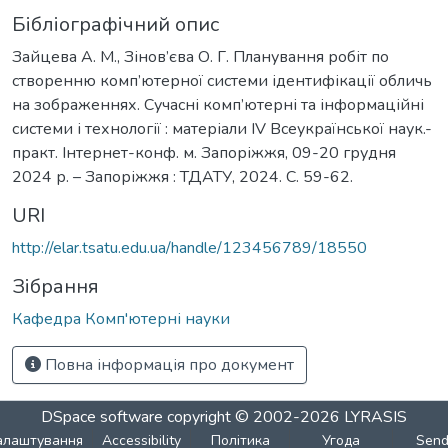
Бібліографічний опис
Зайцева А. М., Зінов’єва О. Г. Планування робіт по
створенню комп’ютерної системи ідентифікації обличь
на зображеннях. Сучасні комп’ютерні та інформаційні
системи і технології : матеріали ІV Всеукраїнської наук.-
практ. Інтернет-конф. м. Запоріжжя, 09-20 грудня
2024 р. – Запоріжжя : ТДАТУ, 2024. С. 59-62.
URI
http://elar.tsatu.edu.ua/handle/123456789/18550
Зібрання
Кафедра Комп'ютерні науки
Повна інформація про документ
DSpace software
copyright © 2002-2026
LYRASIS
алаштування
Accessibility
Політика
Угода
Sen