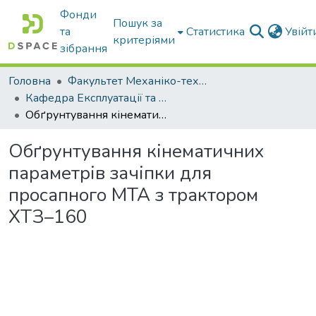
Фонди
Пошук за
та
Статистика
Увій
критеріями
зібрання
Головна
Факультет Механіко-технологічний
Кафедра Експлуатації та технічного сервісу машин
Обґрунтування кінематичних параметрів зачіпки для просапного МТА з трактором ХТЗ–160
Обґрунтування кінематичних
параметрів зачіпки для
просапного МТА з трактором
ХТЗ–160