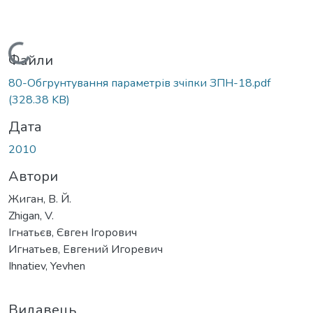
Вантажиться...
Файли
80-Обгрунтування параметрів зчіпки ЗПН-18.pdf
(328.38 KB)
Дата
2010
Автори
Жиган, В. Й.
Zhigan, V.
Ігнатьєв, Євген Ігорович
Игнатьев, Евгений Игоревич
Ihnatiev, Yevhen
Видавець