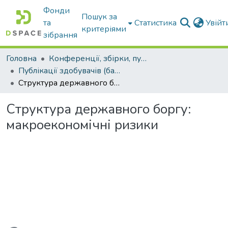
Фонди
Пошук за
та
Статистика
Увій
критеріями
зібрання
Головна
Конференції, збірки, публікації молодих вчених і здобувачів : магістрів, бакалаврів, аспірантів.
Публікації здобувачів (бакалаврів. магістрів, аспірантів)
Структура державного боргу: макроекономічні ризики
Структура державного боргу:
макроекономічні ризики