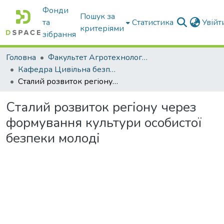
Фонди
Пошук за
та
Статистика
Увій
критеріями
зібрання
Головна
Факультет Агротехнологій та екології
Кафедра Цивільна безпека
Сталий розвиток регіону через формування культури особистої безпеки молоді
Сталий розвиток регіону через
формування культури особистої
безпеки молоді