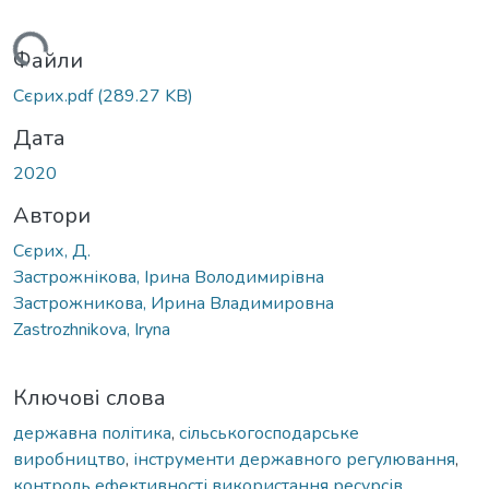
Вантажиться...
Файли
Сєрих.pdf
(289.27 KB)
Дата
2020
Автори
Сєрих, Д.
Застрожнікова, Ірина Володимирівна
Застрожникова, Ирина Владимировна
Zastrozhnikova, Iryna
Ключові слова
державна політика
,
сільськогосподарське
виробництво
,
інструменти державного регулювання
,
контроль ефективності використання ресурсів
,