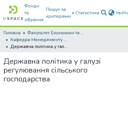
Фонди
Пошук за
та
Статистика
Увій
критеріями
зібрання
Головна
Факультет Економіки та бізнесу
Кафедра Менеджменту та публічного адміністрування
Державна політика у галузі регулювання сільського господарства
Державна політика у галузі
регулювання сільського
господарства